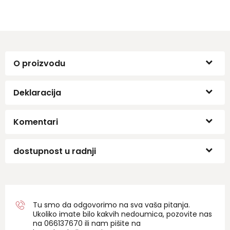
O proizvodu
Deklaracija
Komentari
dostupnost u radnji
Tu smo da odgovorimo na sva vaša pitanja.
Ukoliko imate bilo kakvih nedoumica, pozovite nas
na 06
6137670
ili nam pišite na