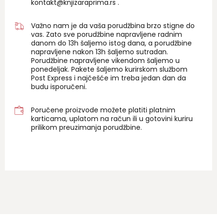
kontakt@knjizaraprima.rs
.
Važno nam je da vaša porudžbina brzo stigne do
vas. Zato sve porudžbine napravljene radnim
danom do 13h šaljemo istog dana, a porudžbine
napravljene nakon 13h šaljemo sutradan.
Porudžbine napravljene vikendom šaljemo u
ponedeljak. Pakete šaljemo kurirskom službom
Post Express i najčešće im treba jedan dan da
budu isporučeni.
Poručene proizvode možete platiti platnim
karticama, uplatom na račun ili u gotovini kuriru
prilikom preuzimanja porudžbine.