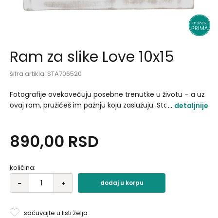
Ram za slike Love 10x15
šifra artikla:
STA706520
Fotografije ovekovečuju posebne trenutke u životu – a uz
ovaj ram, pružićeš im pažnju koju zaslužuju. Stavi na policu,
detaljnije
samostalno kao upečatljivi detalj, ili uz druge fotografije.
Materijal: Drvo Dodatna karakteristika/e: za fotografije
890,00
RSD
dimenzija 10 x 15 cm.
količina:
dodaj u korpu
sačuvajte u listi želja