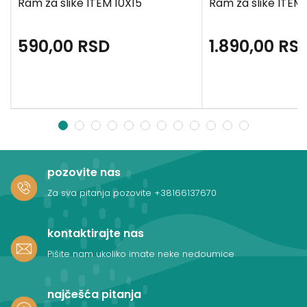
Ram za slike ITEM 10X15
Ram za slike ITEM 
590,00
RSD
1.890,00
RS
1
2
3
4
5
6
7
8
9
10
11
12
pozovite nas
Za sva pitanja pozovite
+38166137670
kontaktirajte nas
Pišite nam ukoliko imate neke nedoumice
najčešća pitanja