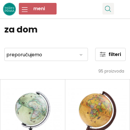
za dom
filteri
95
proizvoda