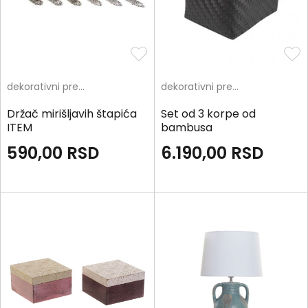
dekorativni predmeti
dekorativni predmeti
Držač mirišljavih štapića
Set od 3 korpe od
ITEM
bambusa
590,00
RSD
6.190,00
RSD