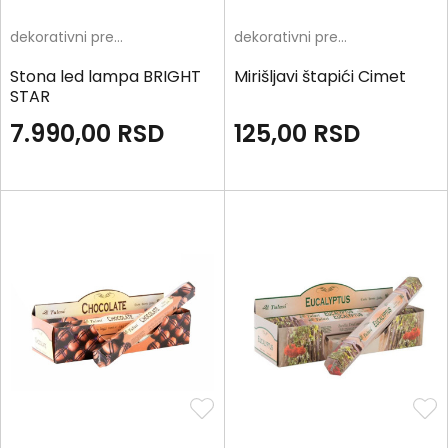
dekorativni predmeti
dekorativni predmeti
Stona led lampa BRIGHT
Mirišljavi štapići Cimet
STAR
7.990,00
RSD
125,00
RSD