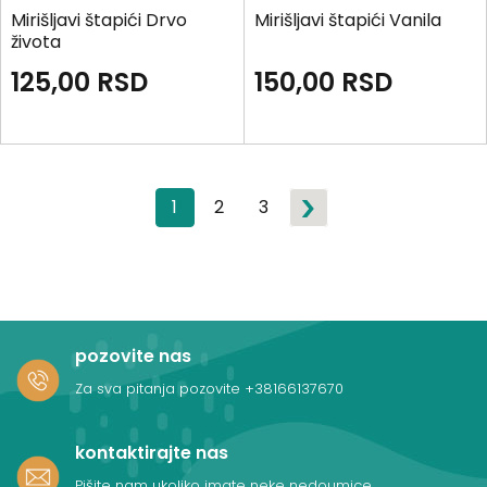
Mirišljavi štapići Drvo
Mirišljavi štapići Vanila
života
125,00
RSD
150,00
RSD
1
2
3
pozovite nas
Za sva pitanja pozovite
+38166137670
kontaktirajte nas
Pišite nam ukoliko imate neke nedoumice