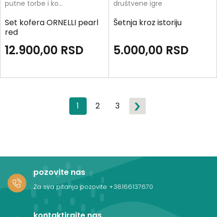
putne torbe i koferi
društvene igre
Set kofera ORNELLI pearl
Šetnja kroz istoriju
red
12.900,00
RSD
5.000,00
RSD
1
2
3
pozovite nas
Za sva pitanja pozovite
+38166137670
kontaktirajte nas