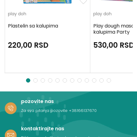
play doh
play doh
Plastelin sa kalupima
Play dough masa 
kalupima Party
220,00
RSD
530,00
RSD
1
2
3
4
5
6
7
8
9
10
11
12
pozovite nas
Za sva pitanja pozovite
+38166137670
kontaktirajte nas