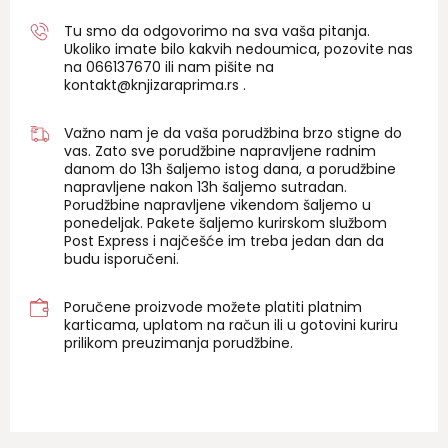
Tu smo da odgovorimo na sva vaša pitanja.
Ukoliko imate bilo kakvih nedoumica, pozovite nas
na 06
6137670
ili nam pišite na
kontakt@knjizaraprima.rs
.
Važno nam je da vaša porudžbina brzo stigne do
vas. Zato sve porudžbine napravljene radnim
danom do 13h šaljemo istog dana, a porudžbine
napravljene nakon 13h šaljemo sutradan.
Porudžbine napravljene vikendom šaljemo u
ponedeljak. Pakete šaljemo kurirskom službom
Post Express i najčešće im treba jedan dan da
budu isporučeni.
Poručene proizvode možete platiti platnim
karticama, uplatom na račun ili u gotovini kuriru
prilikom preuzimanja porudžbine.