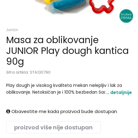
Junior
Masa za oblikovanje
JUNIOR Play dough kantica
90g
šifra artikla:
STA130790
Play dough je visokog kvaliteta mekan nelepljiv i lak za
oblikovanje. Netoksičan je i 100% bezbedan Sadržaj:6 boja u
detaljnije
kantici + kalup Uzrast:3+.
Obavestite me kada proizvod bude dostupan
proizvod više nije dostupan