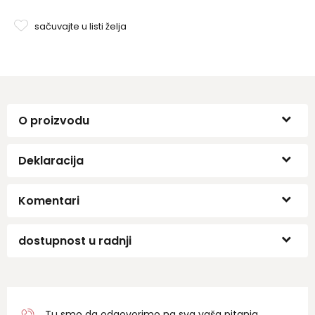
sačuvajte u listi želja
O proizvodu
Deklaracija
Komentari
dostupnost u radnji
Tu smo da odgovorimo na sva vaša pitanja.