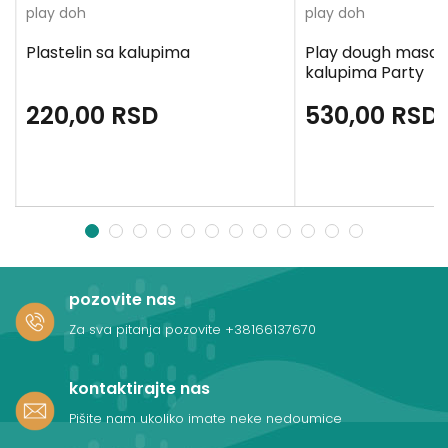
play doh
play doh
Plastelin sa kalupima
Play dough masa 
kalupima Party
220,00
RSD
530,00
RSD
1
2
3
4
5
6
7
8
9
10
11
12
pozovite nas
Za sva pitanja pozovite
+38166137670
kontaktirajte nas
Pišite nam ukoliko imate neke nedoumice