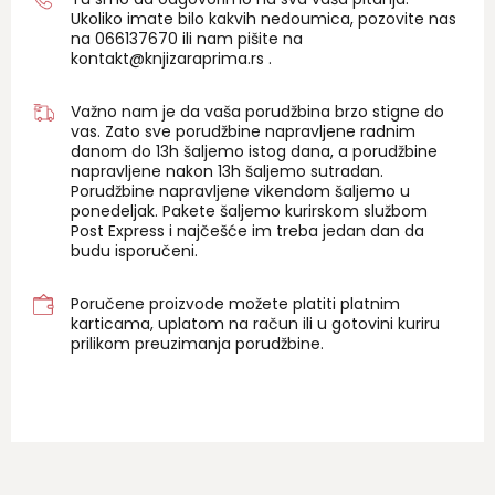
Ukoliko imate bilo kakvih nedoumica, pozovite nas
na 06
6137670
ili nam pišite na
kontakt@knjizaraprima.rs
.
Važno nam je da vaša porudžbina brzo stigne do
vas. Zato sve porudžbine napravljene radnim
danom do 13h šaljemo istog dana, a porudžbine
napravljene nakon 13h šaljemo sutradan.
Porudžbine napravljene vikendom šaljemo u
ponedeljak. Pakete šaljemo kurirskom službom
Post Express i najčešće im treba jedan dan da
budu isporučeni.
Poručene proizvode možete platiti platnim
karticama, uplatom na račun ili u gotovini kuriru
prilikom preuzimanja porudžbine.