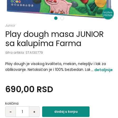
1
2
Junior
Play dough masa JUNIOR
sa kalupima Farma
šifra artikla:
STA130779
Play dough je visokog kvaliteta, mekan, nelepljiv i lak za
oblikovanje. Netoksičan je i 100% bezbedan. Lako se čisti,
detaljnije
nakon upotrebe jednostavno se vraća nazad u kantice i
lako uklanja sa površine korišćene za igru. U pakovanje je
690,00
RSD
200g mase u četiri različitih boja., alat za oblikovanje kao i
kalupi u obliku farma. Namenjen je deci uzrasta iznad 3
godina. Sadržaj: 4 boje + kalupi u obliku farm Uzrast: 3+.
količina:
dodaj u korpu