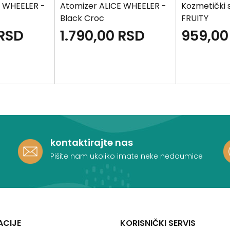
E WHEELER -
Atomizer ALICE WHEELER -
Kozmetički 
Black Croc
FRUITY
RSD
1.790,00
RSD
959,00
kontaktirajte nas
Pišite nam ukoliko imate neke nedoumice
ACIJE
KORISNIČKI SERVIS