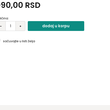
990,00
RSD
ealna je za vodu, sokove ili omiljene napitke kod
će, na poslu ili u pokretu..
ličina:
dodaj u korpu
sačuvajte u listi želja