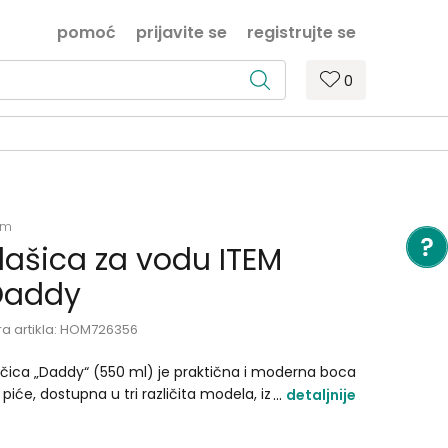
pomoć
prijavite se
registrujte se
0
em
lašica za vodu ITEM
Daddy
ra artikla:
HOM726356
čica „Daddy“ (550 ml) je praktična i moderna boca
 piće, dostupna u tri različita modela, izrađena od
detaljnije
alitetnog materijala i pogodna za svakodnevnu
otrebu. Kompaktnih dimenzija (6,5x6,5x23 cm),