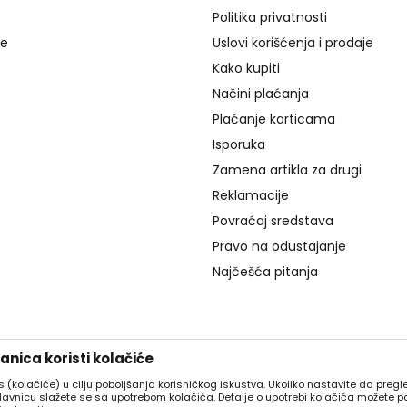
Politika privatnosti
je
Uslovi korišćenja i prodaje
Kako kupiti
Načini plaćanja
Plaćanje karticama
Isporuka
Zamena artikla za drugi
Reklamacije
Povraćaj sredstava
Pravo na odustajanje
Najčešća pitanja
nica koristi kolačiće
es (kolačiće) u cilju poboljšanja korisničkog iskustva. Ukoliko nastavite da pregle
davnicu slažete se sa upotrebom kolačića. Detalje o upotrebi kolačića možete p