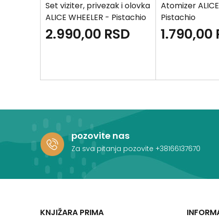
TY
Set viziter, privezak i olovka
Atomizer ALIC
ALICE WHEELER - Pistachio
Pistachio
D
2.990,00
RSD
1.790,00
pozovite nas
Za sva pitanja pozovite
+38166137670
KNJIŽARA PRIMA
INFORM