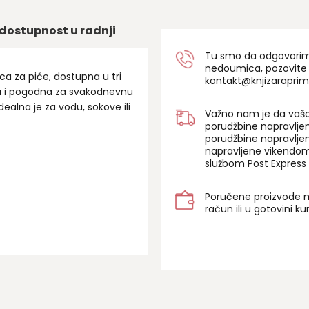
dostupnost u radnji
Tu smo da odgovorimo 
nedoumica, pozovite
a za piće, dostupna u tri
kontakt@knjizaraprim
ala i pogodna za svakodnevnu
ealna je za vodu, sokove ili
Važno nam je da vaša
porudžbine napravlje
porudžbine napravlje
napravljene vikendom
službom Post Express 
Poručene proizvode m
račun ili u gotovini k