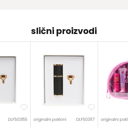
slični proizvodi
DLF503155
originalni pokloni
DLF503117
originalni pok