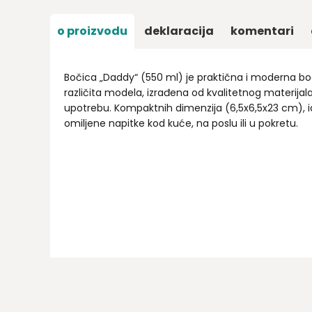
o proizvodu
deklaracija
komentari
Bočica „Daddy“ (550 ml) je praktična i moderna boc
različita modela, izrađena od kvalitetnog materij
upotrebu. Kompaktnih dimenzija (6,5x6,5x23 cm), id
omiljene napitke kod kuće, na poslu ili u pokretu.
Ime/Nadimak
Email
Poruka