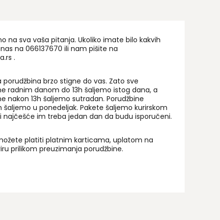
na sva vaša pitanja. Ukoliko imate bilo kakvih
 nas na 06
6137670
ili nam pišite na
a.rs
.
 porudžbina brzo stigne do vas. Zato sve
ne radnim danom do 13h šaljemo istog dana, a
ne nakon 13h šaljemo sutradan. Porudžbine
 šaljemo u ponedeljak. Pakete šaljemo kurirskom
i najčešće im treba jedan dan da budu isporučeni.
ožete platiti platnim karticama, uplatom na
uriru prilikom preuzimanja porudžbine.