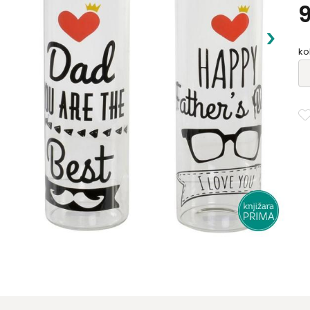
id
ku
ko