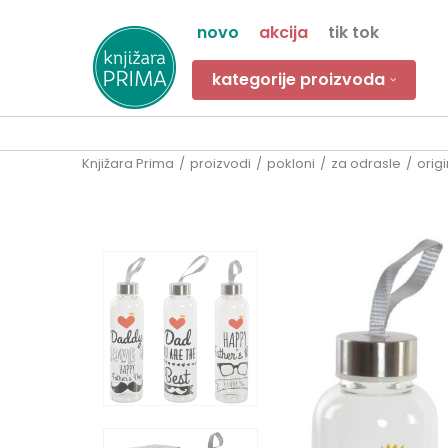
novo
akcija
tik tok
kategorije proizvoda
Knjižara Prima
proizvodi
pokloni
za odrasle
origi