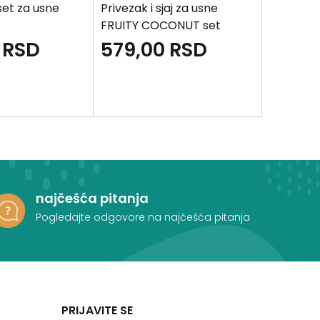
set za usne
Privezak i sjaj za usne
Privezak 
FRUITY COCONUT set
FRUITY 
RSD
579,00
RSD
389,
najčešća pitanja
Pogledajte odgovore na najčešća pitanja
PRIJAVITE SE