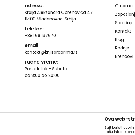
adresa:
O nama
Kralja Aleksandra Obrenovića 47
Zaposlen
11400 Mladenovac, Srbija
Saradnja
telefon:
Kontakt
+381 66 137670
Blog
email:
Radnje
kontakt@knjizaraprima.rs
Brendovi
radno vreme:
Ponedeljak - Subota
od 8:00 do 20:00
Ova web-stra
Sajt koristi cooki
našu Internet pro