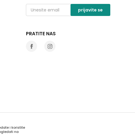
prijavite se
PRATITE NAS
date i koristite
ogledati na