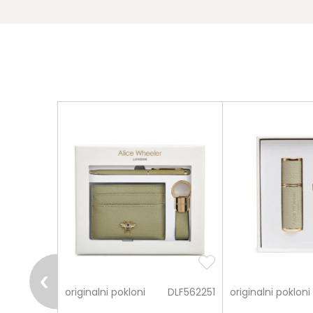
pošalji
DLF425361
originalni pokloni
DLF562251
originalni pokloni