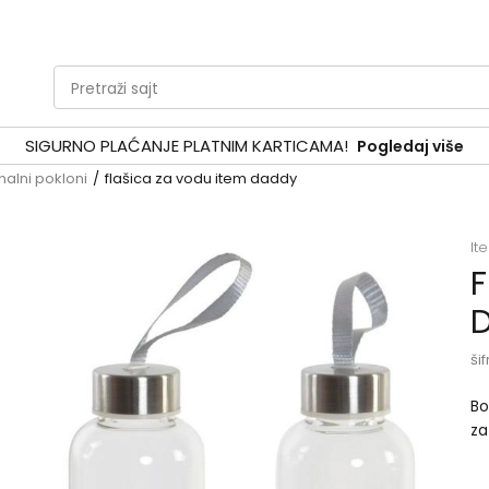
Pretraži sajt
SIGURNO PLAĆANJE PLATNIM KARTICAMA!
Pogledaj više
nalni pokloni
flašica za vodu item daddy
It
F
šif
Bo
za
kv
up