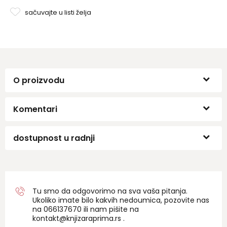
sačuvajte u listi želja
O proizvodu
Komentari
dostupnost u radnji
Tu smo da odgovorimo na sva vaša pitanja.
Ukoliko imate bilo kakvih nedoumica, pozovite nas
na 06
6137670
ili nam pišite na
kontakt@knjizaraprima.rs
.