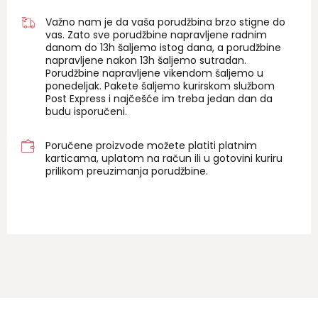
Važno nam je da vaša porudžbina brzo stigne do
vas. Zato sve porudžbine napravljene radnim
danom do 13h šaljemo istog dana, a porudžbine
napravljene nakon 13h šaljemo sutradan.
Porudžbine napravljene vikendom šaljemo u
ponedeljak. Pakete šaljemo kurirskom službom
Post Express i najčešće im treba jedan dan da
budu isporučeni.
Poručene proizvode možete platiti platnim
karticama, uplatom na račun ili u gotovini kuriru
prilikom preuzimanja porudžbine.