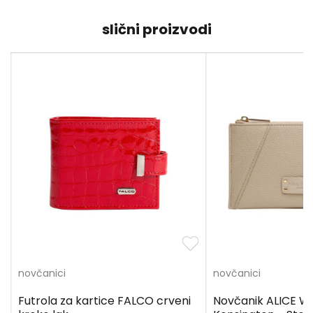
slični proizvodi
novčanici
novčanici
Futrola za kartice FALCO crveni
Novčanik ALICE W