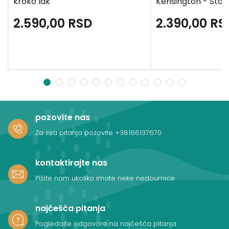
kroko lak
Kensington - Ston
2.590,00
RSD
2.390,00
RS
1
2
3
4
5
6
7
8
9
10
11
12
pozovite nas
Za sva pitanja pozovite
+38166137670
kontaktirajte nas
Pišite nam ukoliko imate neke nedoumice
najčešća pitanja
Pogledajte odgovore na najčešća pitanja