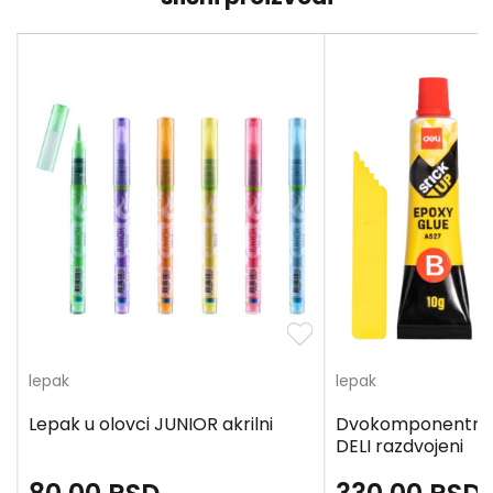
lepak
lepak
Lepak u olovci JUNIOR akrilni
Dvokomponentni e
DELI razdvojeni