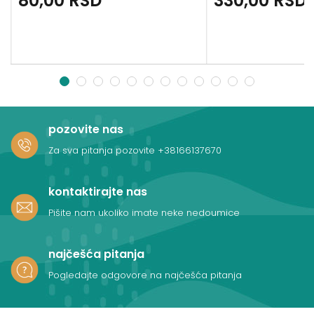
80,00
RSD
330,00
RSD
1
2
3
4
5
6
7
8
9
10
11
12
pozovite nas
Za sva pitanja pozovite
+38166137670
kontaktirajte nas
Pišite nam ukoliko imate neke nedoumice
najčešća pitanja
Pogledajte odgovore na najčešća pitanja