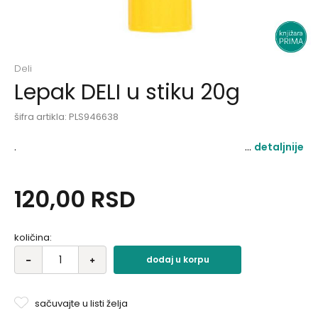
Deli
Lepak DELI u stiku 20g
šifra artikla:
PLS946638
.
detaljnije
120,00
RSD
količina:
dodaj u korpu
sačuvajte u listi želja