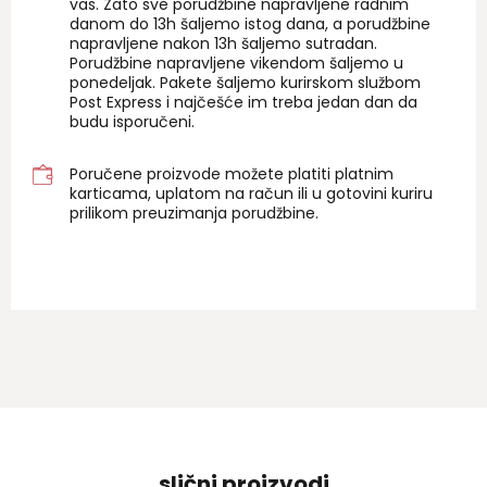
vas. Zato sve porudžbine napravljene radnim
danom do 13h šaljemo istog dana, a porudžbine
napravljene nakon 13h šaljemo sutradan.
Porudžbine napravljene vikendom šaljemo u
ponedeljak. Pakete šaljemo kurirskom službom
Post Express i najčešće im treba jedan dan da
budu isporučeni.
Poručene proizvode možete platiti platnim
karticama, uplatom na račun ili u gotovini kuriru
prilikom preuzimanja porudžbine.
slični proizvodi