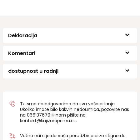
Deklaracija
Komentari
dostupnost u radnji
Tu smo da odgovorimo na sva vaša pitanja.
Ukoliko imate bilo kakvih nedoumica, pozovite nas
na 06
6137670
ili nam pišite na
kontakt@knjizaraprima.rs
.
Važno nam je da vaša porudžbina brzo stigne do