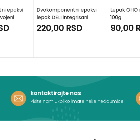
i epoksi
Dvokomponentni epoksi
Lepak OHO m
vojeni
lepak DELI integrisani
100g
SD
220,00
RSD
90,00
kontaktirajte nas
Pišite nam ukoliko imate neke nedoumice