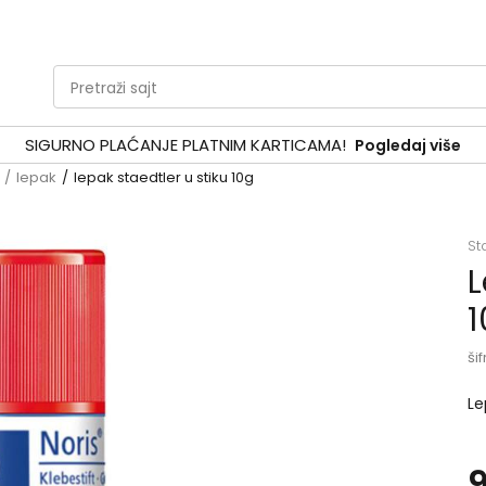
Pretraži sajt
SIGURNO PLAĆANJE PLATNIM KARTICAMA!
Pogledaj više
lepak
lepak staedtler u stiku 10g
St
L
1
šif
Le