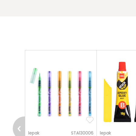
pošalji
STA131105
lepak
STA130006
lepak