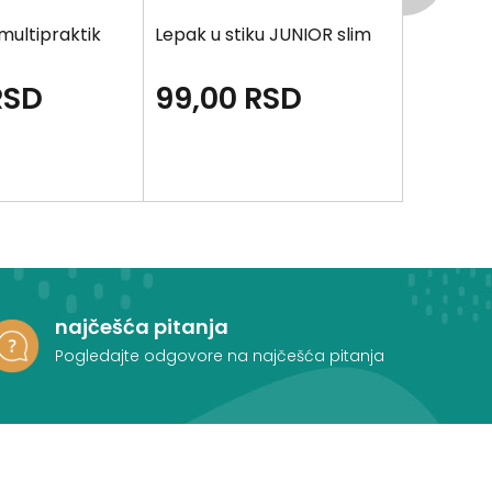
ultipraktik
Lepak u stiku JUNIOR slim
Lepak PL
RSD
99,00
RSD
199,0
najčešća pitanja
Pogledajte odgovore na najčešća pitanja