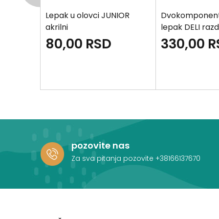
tal Tix
Lepak u olovci JUNIOR
Dvokomponentn
akrilni
lepak DELI razd
80,00
RSD
330,00
R
pozovite nas
Za sva pitanja pozovite
+38166137670