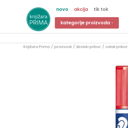
novo
akcija
tik tok
kategorije proizvoda
Knjižara Prima
proizvodi
školski pribor
ostali pribor