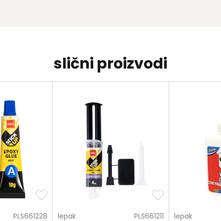
slični proizvodi
PLS661228
lepak
PLS661211
lepak