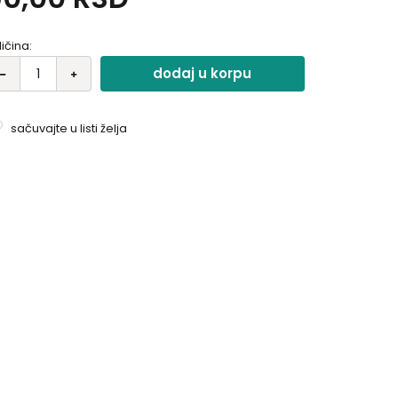
ličina:
dodaj u korpu
sačuvajte u listi želja