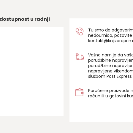
dostupnost u radnji
Tu smo da odgovorimo 
nedoumica, pozovite
kontakt@knjizaraprim
Važno nam je da vaša
porudžbine napravlje
porudžbine napravlje
napravljene vikendom
službom Post Express 
Poručene proizvode m
račun ili u gotovini k