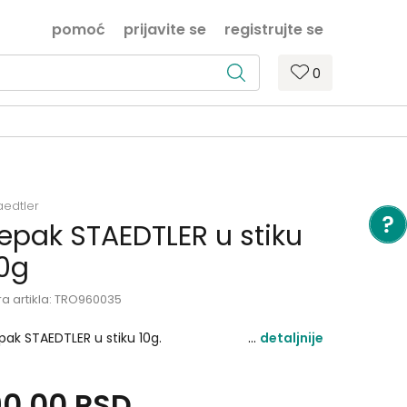
pomoć
prijavite se
registrujte se
0
aedtler
epak STAEDTLER u stiku
0g
ra artikla:
TRO960035
pak STAEDTLER u stiku 10g.
detaljnije
90,00
RSD