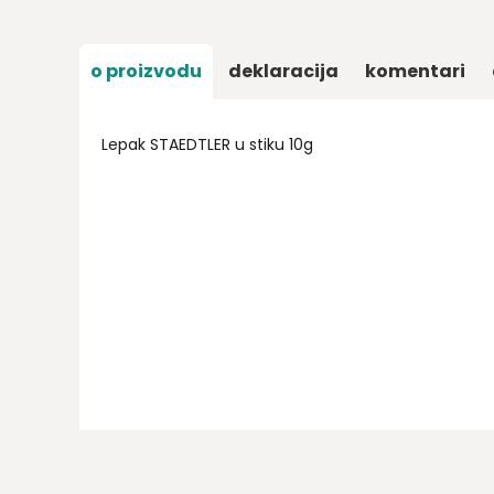
o proizvodu
deklaracija
komentari
Lepak STAEDTLER u stiku 10g
Ime/Nadimak
Email
Poruka