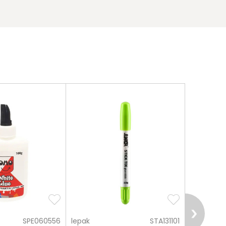
SPE060556
lepak
STA131101
lepak