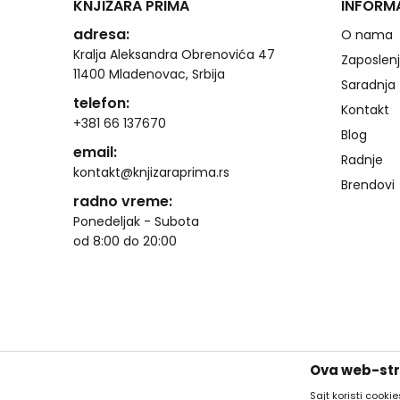
KNJIŽARA PRIMA
INFORM
adresa:
O nama
Kralja Aleksandra Obrenovića 47
Zaposlen
11400 Mladenovac, Srbija
Saradnja
telefon:
Kontakt
+381 66 137670
Blog
email:
Radnje
kontakt@knjizaraprima.rs
Brendovi
radno vreme:
Ponedeljak - Subota
od 8:00 do 20:00
Ova web-stra
Sajt koristi cooki