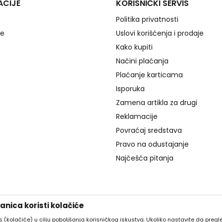
ACIJE
KORISNIČKI SERVIS
Politika privatnosti
je
Uslovi korišćenja i prodaje
Kako kupiti
Načini plaćanja
Plaćanje karticama
Isporuka
Zamena artikla za drugi
Reklamacije
Povraćaj sredstava
Pravo na odustajanje
Najčešća pitanja
nica koristi kolačiće
es (kolačiće) u cilju poboljšanja korisničkog iskustva. Ukoliko nastavite da pregle