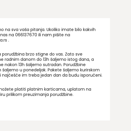
na sva vaša pitanja. Ukoliko imate bilo kakvih
 nas na 06
6137670
ili nam pišite na
a.rs
.
 porudžbina brzo stigne do vas. Zato sve
ne radnim danom do 13h šaljemo istog dana, a
ne nakon 13h šaljemo sutradan. Porudžbine
 šaljemo u ponedeljak. Pakete šaljemo kurirskom
i najčešće im treba jedan dan da budu isporučeni.
ožete platiti platnim karticama, uplatom na
uriru prilikom preuzimanja porudžbine.