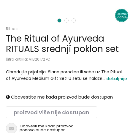
1
2
3
Rituals
The Ritual of Ayurveda
RITUALS srednji poklon set
šifra artikla:
VIB201727C
Obradujte prijatelja, člana porodice ili sebe uz The Ritual
of Ayurveda Medium Gift Set! U setu se nalaze penušavi
detaljnije
gel za tuširanje, piling za telo, krema za telo i mirisna
sveća. Doživite unutrašnju harmoniju uz umirujuće i
Obavestite me kada proizvod bude dostupan
aromatične proizvode obogaćene esencijom indijske ruže
i slatkog bademovog ulja. Nakon otvaranja, luksuzna
poklon-kutija može se koristiti za čuvanje fotografija,
proizvod više nije dostupan
pisama ili drugih dragocenih uspomena..
Obavesti me kada proizvod
ponovo bude dostupan