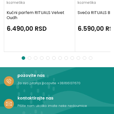
kozmetika
kozmetika
Kućni parfem RITUALS Velvet
Sveća RITUALS Bl
Oudh
6.490,00
RSD
6.590,00
RS
1
2
3
4
5
6
7
8
9
10
11
12
pozovite nas
Za sva pitanja pozovite
+38166137670
kontaktirajte nas
Pišite nam ukoliko imate neke nedoumice