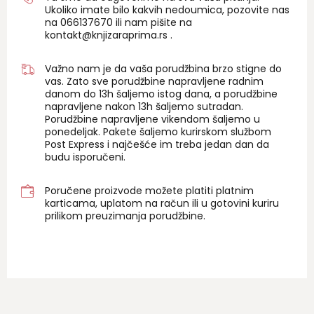
Ukoliko imate bilo kakvih nedoumica, pozovite nas
na 06
6137670
ili nam pišite na
kontakt@knjizaraprima.rs
.
Važno nam je da vaša porudžbina brzo stigne do
vas. Zato sve porudžbine napravljene radnim
danom do 13h šaljemo istog dana, a porudžbine
napravljene nakon 13h šaljemo sutradan.
Porudžbine napravljene vikendom šaljemo u
ponedeljak. Pakete šaljemo kurirskom službom
Post Express i najčešće im treba jedan dan da
budu isporučeni.
Poručene proizvode možete platiti platnim
karticama, uplatom na račun ili u gotovini kuriru
prilikom preuzimanja porudžbine.