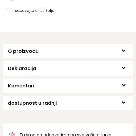
sačuvajte u listi želja
O proizvodu
Deklaracija
Komentari
dostupnost u radnji
Tu smo da odgovorimo na sva vaša pitanja.