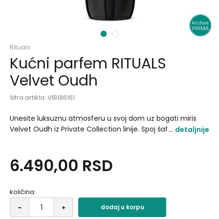
1
2
Rituals
Kućni parfem RITUALS
Velvet Oudh
šifra artikla:
VIB186161
Unesite luksuznu atmosferu u svoj dom uz bogati miris
Velvet Oudh iz Private Collection linije. Spoj šafrana, ruže i
detaljnije
raskošnog oudha stvara toplu, misterioznu i pikantnu
kompoziciju koja osvežava prostor jednim raspršivanjem.
6.490,00
RSD
Elegantna staklena bočica je punjiva i savršeno se uklapa
u svaki enterijer..
količina:
dodaj u korpu