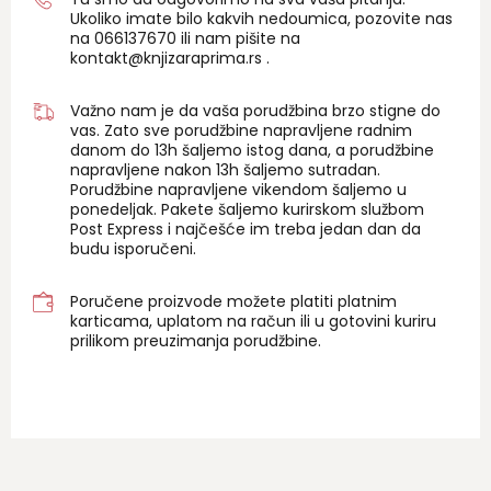
Ukoliko imate bilo kakvih nedoumica, pozovite nas
na 06
6137670
ili nam pišite na
kontakt@knjizaraprima.rs
.
Važno nam je da vaša porudžbina brzo stigne do
vas. Zato sve porudžbine napravljene radnim
danom do 13h šaljemo istog dana, a porudžbine
napravljene nakon 13h šaljemo sutradan.
Porudžbine napravljene vikendom šaljemo u
ponedeljak. Pakete šaljemo kurirskom službom
Post Express i najčešće im treba jedan dan da
budu isporučeni.
Poručene proizvode možete platiti platnim
karticama, uplatom na račun ili u gotovini kuriru
prilikom preuzimanja porudžbine.