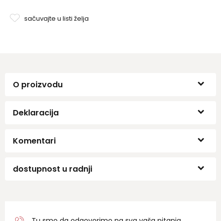
sačuvajte u listi želja
O proizvodu
Deklaracija
Komentari
dostupnost u radnji
Tu smo da odgovorimo na sva vaša pitanja.