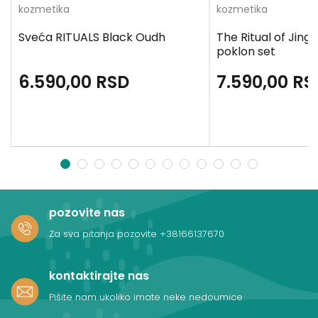
kozmetika
kozmetika
Sveća RITUALS Black Oudh
The Ritual of Jing 
poklon set
6.590,00
RSD
7.590,00
RS
1
2
3
4
5
6
7
8
9
10
11
12
pozovite nas
Za sva pitanja pozovite
+38166137670
kontaktirajte nas
Pišite nam ukoliko imate neke nedoumice