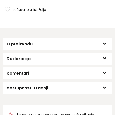
sačuvajte u listi želja
O proizvodu
Deklaracija
Komentari
dostupnost u radnji
Tu smo da odgovorimo na sva vaša pitanja.