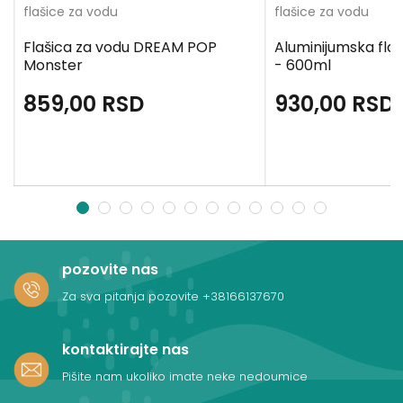
flašice za vodu
flašice za vodu
Flašica za vodu DREAM POP
Aluminijumska fla
Monster
- 600ml
859,00
RSD
930,00
RSD
1
2
3
4
5
6
7
8
9
10
11
12
pozovite nas
Za sva pitanja pozovite
+38166137670
kontaktirajte nas
Pišite nam ukoliko imate neke nedoumice