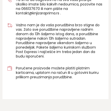
Ukoliko imate bilo kakvih nedoumica, pozovite nas
na 06
6137670
ili nam pišite na
kontakt@knjizaraprima.rs
.
Važno nam je da vaša porudžbina brzo stigne do
vas. Zato sve porudžbine napravljene radnim
danom do 13h šaljemo istog dana, a porudžbine
napravljene nakon 13h šaljemo sutradan.
Porudžbine napravljene vikendom šaljemo u
ponedeljak. Pakete šaljemo kurirskom službom
Post Express i najčešće im treba jedan dan da
budu isporučeni.
Poručene proizvode možete platiti platnim
karticama, uplatom na račun ili u gotovini kuriru
prilikom preuzimanja porudžbine.