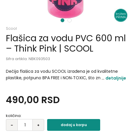
1
2
Scool
Flašica za vodu PVC 600 ml
– Think Pink | SCOOL
šifra artikla:
NBK093503
Dečija flašica za vodu SCOOL izrađena je od kvalitetne
plastike, potpuno BPA FREE i NON‑TOXIC, što znači da je
detaljnije
sigurna za svakodnevnu upotrebu. Kapacitet od 600 ml
čini je idealnom za školu, trening ili izlete, dok plastični
490,00
RSD
zaštitni poklopac obezbeđuje higijenu i sprečava
prosipanje..
količina:
dodaj u korpu