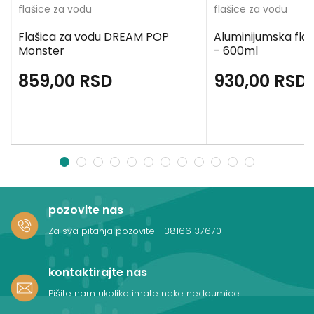
flašice za vodu
flašice za vodu
Flašica za vodu DREAM POP
Aluminijumska fla
Monster
- 600ml
859,00
RSD
930,00
RSD
1
2
3
4
5
6
7
8
9
10
11
12
pozovite nas
Za sva pitanja pozovite
+38166137670
kontaktirajte nas
Pišite nam ukoliko imate neke nedoumice