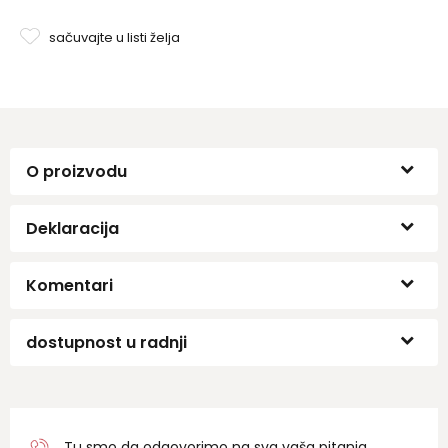
sačuvajte u listi želja
O proizvodu
Deklaracija
Komentari
dostupnost u radnji
Tu smo da odgovorimo na sva vaša pitanja.