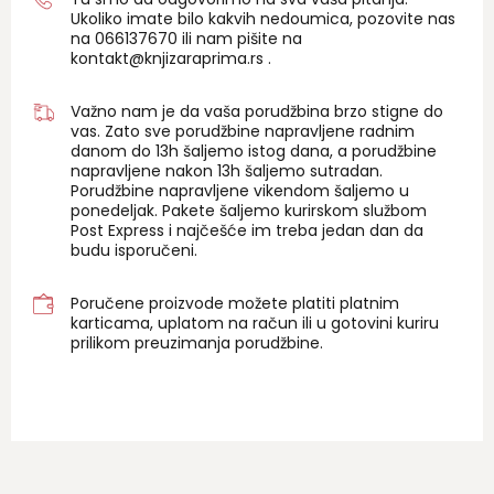
Ukoliko imate bilo kakvih nedoumica, pozovite nas
na 06
6137670
ili nam pišite na
kontakt@knjizaraprima.rs
.
Važno nam je da vaša porudžbina brzo stigne do
vas. Zato sve porudžbine napravljene radnim
danom do 13h šaljemo istog dana, a porudžbine
napravljene nakon 13h šaljemo sutradan.
Porudžbine napravljene vikendom šaljemo u
ponedeljak. Pakete šaljemo kurirskom službom
Post Express i najčešće im treba jedan dan da
budu isporučeni.
Poručene proizvode možete platiti platnim
karticama, uplatom na račun ili u gotovini kuriru
prilikom preuzimanja porudžbine.