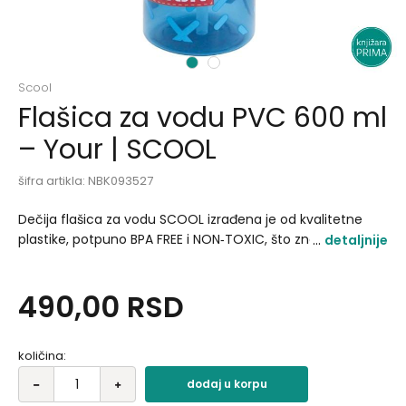
1
2
Scool
Flašica za vodu PVC 600 ml
– Your | SCOOL
šifra artikla:
NBK093527
Dečija flašica za vodu SCOOL izrađena je od kvalitetne
plastike, potpuno BPA FREE i NON‑TOXIC, što znači da je
detaljnije
sigurna za svakodnevnu upotrebu. Kapacitet od 600 ml
čini je idealnom za školu, trening ili izlete, dok plastični
490,00
RSD
zaštitni poklopac obezbeđuje higijenu i sprečava
prosipanje..
količina:
dodaj u korpu