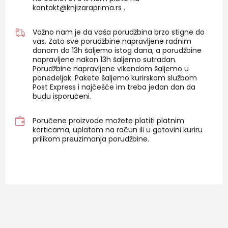
kontakt@knjizaraprima.rs
.
Važno nam je da vaša porudžbina brzo stigne do
vas. Zato sve porudžbine napravljene radnim
danom do 13h šaljemo istog dana, a porudžbine
napravljene nakon 13h šaljemo sutradan.
Porudžbine napravljene vikendom šaljemo u
ponedeljak. Pakete šaljemo kurirskom službom
Post Express i najčešće im treba jedan dan da
budu isporučeni.
Poručene proizvode možete platiti platnim
karticama, uplatom na račun ili u gotovini kuriru
prilikom preuzimanja porudžbine.