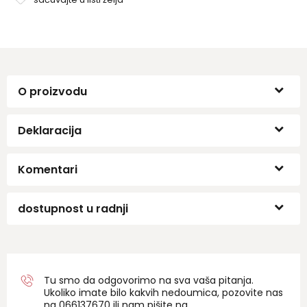
O proizvodu
Deklaracija
Komentari
dostupnost u radnji
Tu smo da odgovorimo na sva vaša pitanja.
Ukoliko imate bilo kakvih nedoumica, pozovite nas
na 06
6137670
ili nam pišite na