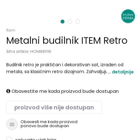
1
2
3
Item
Metalni budilnik ITEM Retro
šifra artikla:
HOM881116
Budilnik retro je praktičan i dekorativan sat, izrađen od
metala, sa klasičnim retro dizajnom. Zahvaljujući
detaljnije
kompaktnim dimenzijama i atraktivnom izgledu, idealan je
za spavaću sobu, kancelariju ili kao poklon..
Obavestite me kada proizvod bude dostupan
proizvod više nije dostupan
Obavesti me kada proizvod
ponovo bude dostupan
sačuvajte u listi želja