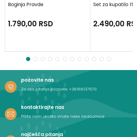
Boginja Pravde
Set za kupatilo IT
1.790,00
RSD
2.490,00
RS
1
2
3
4
5
6
7
8
9
10
11
12
pozovite nas
Za sva pitanja pozovite
+38166137670
kontaktirajte nas
Pišite nam ukoliko imate neke nedoumice
najčešća pitanja