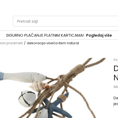
Pretraži sajt
SIGURNO PLAĆANJE PLATNIM KARTICAMA!
Pogledaj više
ivni predmeti
dekoracija viseća item natural
It
D
N
šif
De
je
pr
la