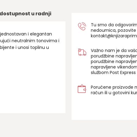
dostupnost u radnji
Tu smo da odgovorimo 
nedoumica, pozovite
 jednostavan i elegantan
kontakt@knjizaraprim
ljujući neutralnim tonovima i
ijente i unosi toplinu u
Važno nam je da vaša
porudžbine napravlje
porudžbine napravlje
napravljene vikendom
službom Post Express 
Poručene proizvode m
račun ili u gotovini k