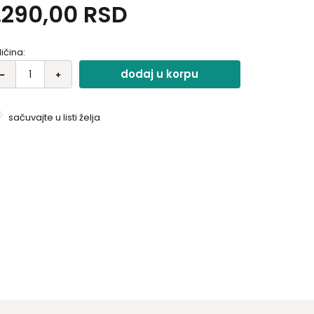
.290,00
RSD
bijente i unosi toplinu u prostor..
ličina:
dodaj u korpu
sačuvajte u listi želja