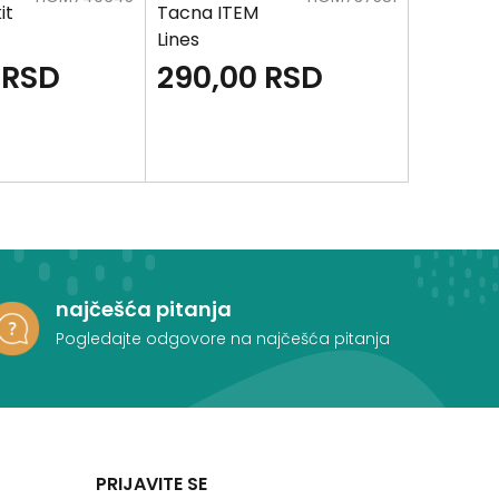
it
Tacna ITEM
Činija IT
Lines
Whine
RSD
290,00
RSD
490,
najčešća pitanja
Pogledajte odgovore na najčešća pitanja
PRIJAVITE SE