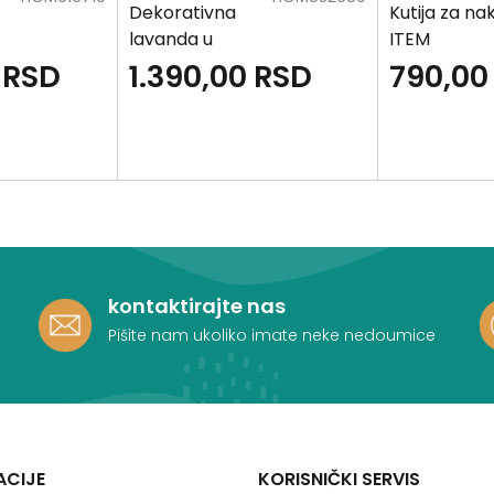
Dekorativna
Kutija za nak
lavanda u
ITEM
saksiji ITEM
RSD
1.390,00
RSD
790,00
kontaktirajte nas
Pišite nam ukoliko imate neke nedoumice
ACIJE
KORISNIČKI SERVIS