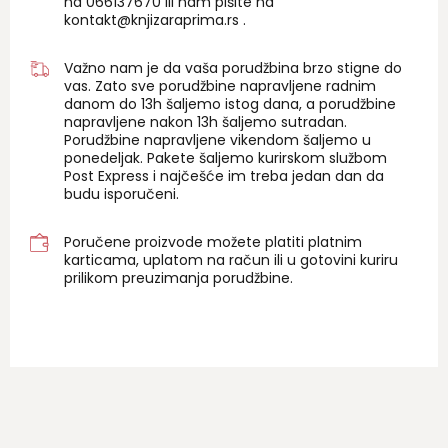
na 06
6137670
ili nam pišite na
kontakt@knjizaraprima.rs
.
Važno nam je da vaša porudžbina brzo stigne do
vas. Zato sve porudžbine napravljene radnim
danom do 13h šaljemo istog dana, a porudžbine
napravljene nakon 13h šaljemo sutradan.
Porudžbine napravljene vikendom šaljemo u
ponedeljak. Pakete šaljemo kurirskom službom
Post Express i najčešće im treba jedan dan da
budu isporučeni.
Poručene proizvode možete platiti platnim
karticama, uplatom na račun ili u gotovini kuriru
prilikom preuzimanja porudžbine.