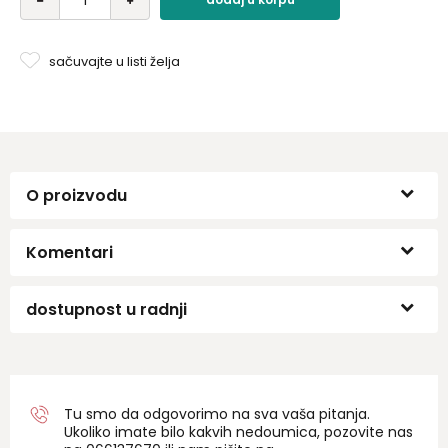
osuši. Ove vežbe na jedinstven način aktiviraju mozak,
podstiču kreativnost, poboljšavaju pamćenje,
razumevanje i sposobnost učenja, a za dodatnu zabavu,
sačuvajte u listi želja
na nekoliko strana nalaze se i zadaci iz pisanja slobodnom
rukom..
O proizvodu
Komentari
dostupnost u radnji
Tu smo da odgovorimo na sva vaša pitanja.
Ukoliko imate bilo kakvih nedoumica, pozovite nas