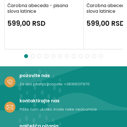
Čarobna abeceda - pisana
Čarobna abeceda
slova latinice
slova latinice
599,00
RSD
599,00
RSD
1
2
3
4
5
6
7
8
9
10
11
12
pozovite nas
Za sva pitanja pozovite
+38166137670
kontaktirajte nas
Pišite nam ukoliko imate neke nedoumice
najčešća pitanja