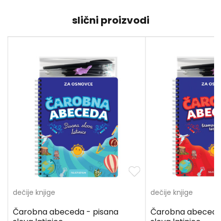
slični proizvodi
dečije knjige
dečije knjige
Čarobna abeceda - pisana
Čarobna abeceda