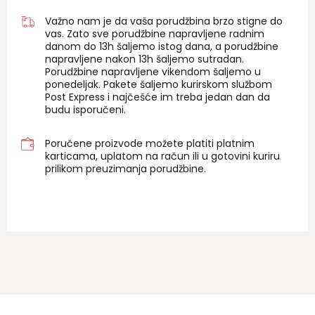
Važno nam je da vaša porudžbina brzo stigne do
vas. Zato sve porudžbine napravljene radnim
danom do 13h šaljemo istog dana, a porudžbine
napravljene nakon 13h šaljemo sutradan.
Porudžbine napravljene vikendom šaljemo u
ponedeljak. Pakete šaljemo kurirskom službom
Post Express i najčešće im treba jedan dan da
budu isporučeni.
Poručene proizvode možete platiti platnim
karticama, uplatom na račun ili u gotovini kuriru
prilikom preuzimanja porudžbine.