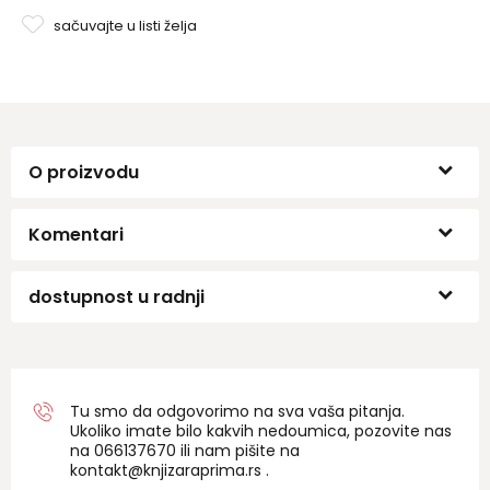
podstiču kreativnost, poboljšavaju pamćenje,
sačuvajte u listi želja
razumevanje i sposobnost učenja, a za dodatnu zabavu,
na nekoliko strana nalaze se i zadaci iz pisanja slobodnom
rukom..
O proizvodu
Komentari
dostupnost u radnji
Tu smo da odgovorimo na sva vaša pitanja.
Ukoliko imate bilo kakvih nedoumica, pozovite nas
na 06
6137670
ili nam pišite na
kontakt@knjizaraprima.rs
.