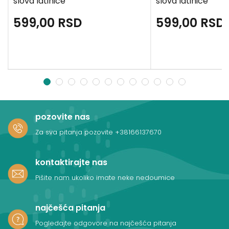
slova latinice
slova latinice
599,00
RSD
599,00
RSD
1
2
3
4
5
6
7
8
9
10
11
12
pozovite nas
Za sva pitanja pozovite
+38166137670
kontaktirajte nas
Pišite nam ukoliko imate neke nedoumice
najčešća pitanja
Pogledajte odgovore na najčešća pitanja