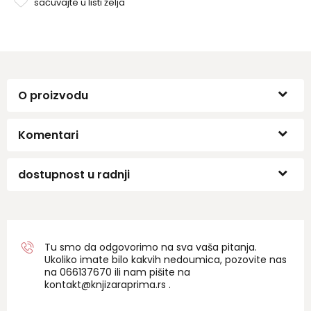
sačuvajte u listi želja
O proizvodu
Komentari
dostupnost u radnji
Tu smo da odgovorimo na sva vaša pitanja.
Ukoliko imate bilo kakvih nedoumica, pozovite nas
na 06
6137670
ili nam pišite na
kontakt@knjizaraprima.rs
.