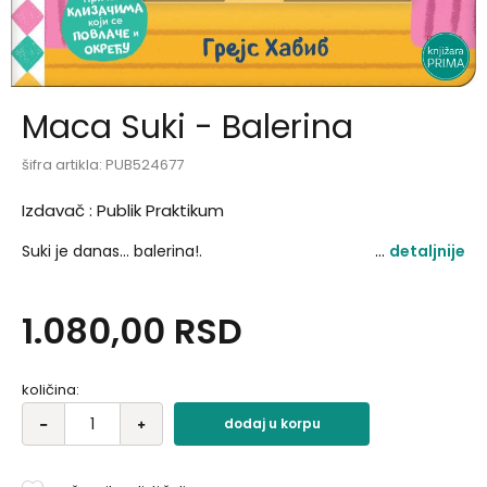
Maca Suki - Balerina
šifra artikla:
PUB524677
Izdavač :
Publik Praktikum
Suki je danas... balerina!.
detaljnije
1.080,00
RSD
količina:
dodaj u korpu