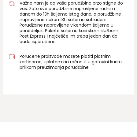
Važno nam je da vaša porudžbina brzo stigne do
vas. Zato sve porudžbine napravljene radnim
danom do 13h šaljemo istog dana, a porudžbine
napravljene nakon 13h šaljemo sutradan.
Porudžbine napravljene vikendom šaljemo u
ponedeljak. Pakete šaljemo kurirskom službom
Post Express i najčešće im treba jedan dan da
budu isporučeni.
Poručene proizvode možete platiti platnim
karticama, uplatom na račun ili u gotovini kuriru
prilikom preuzimanja porudžbine.