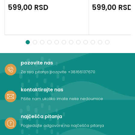
599,00
RSD
599,00
RSD
1
2
3
4
5
6
7
8
9
10
11
12
pozovite nas
Za sva pitanja pozovite
+38166137670
kontaktirajte nas
Pišite nam ukoliko imate neke nedoumice
najčešća pitanja
Pogledajte odgovore na najčešća pitanja