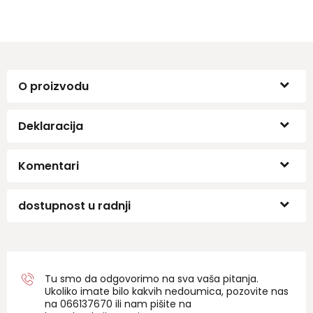
porekla: Srbija.
O proizvodu
Deklaracija
Komentari
dostupnost u radnji
Tu smo da odgovorimo na sva vaša pitanja.
Ukoliko imate bilo kakvih nedoumica, pozovite nas
na 06
6137670
ili nam pišite na