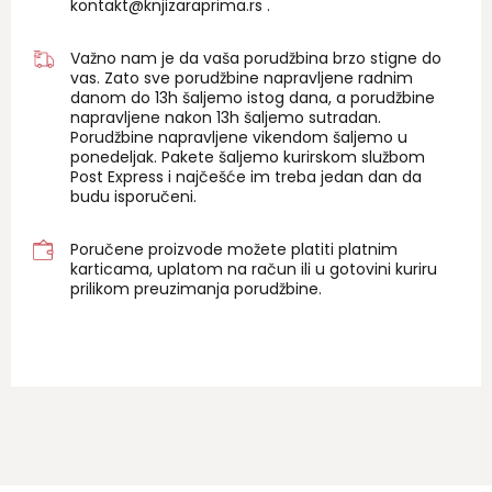
kontakt@knjizaraprima.rs
.
Važno nam je da vaša porudžbina brzo stigne do
vas. Zato sve porudžbine napravljene radnim
danom do 13h šaljemo istog dana, a porudžbine
napravljene nakon 13h šaljemo sutradan.
Porudžbine napravljene vikendom šaljemo u
ponedeljak. Pakete šaljemo kurirskom službom
Post Express i najčešće im treba jedan dan da
budu isporučeni.
Poručene proizvode možete platiti platnim
karticama, uplatom na račun ili u gotovini kuriru
prilikom preuzimanja porudžbine.