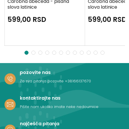
Čarobna abeceda - pisana
Čarobna abeceda
slova latinice
slova latinice
599,00
RSD
599,00
RSD
1
2
3
4
5
6
7
8
9
10
11
12
pozovite nas
Za sva pitanja pozovite
+38166137670
kontaktirajte nas
Pišite nam ukoliko imate neke nedoumice
najčešća pitanja