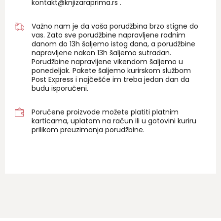
kontakt@knjizaraprima.rs
.
Važno nam je da vaša porudžbina brzo stigne do
vas. Zato sve porudžbine napravljene radnim
danom do 13h šaljemo istog dana, a porudžbine
napravljene nakon 13h šaljemo sutradan.
Porudžbine napravljene vikendom šaljemo u
ponedeljak. Pakete šaljemo kurirskom službom
Post Express i najčešće im treba jedan dan da
budu isporučeni.
Poručene proizvode možete platiti platnim
karticama, uplatom na račun ili u gotovini kuriru
prilikom preuzimanja porudžbine.