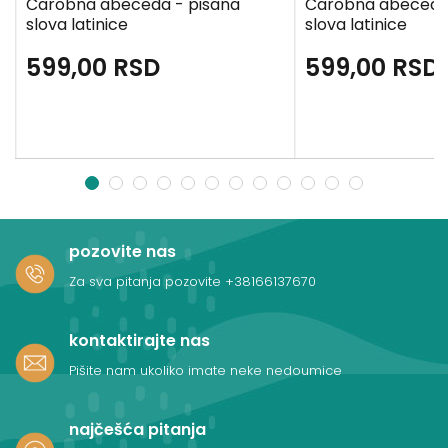
Čarobna abeceda - pisana
Čarobna abeceda
slova latinice
slova latinice
599,00
RSD
599,00
RSD
1
2
3
4
5
6
7
8
9
10
11
12
pozovite nas
Za sva pitanja pozovite
+38166137670
kontaktirajte nas
Pišite nam ukoliko imate neke nedoumice
najčešća pitanja