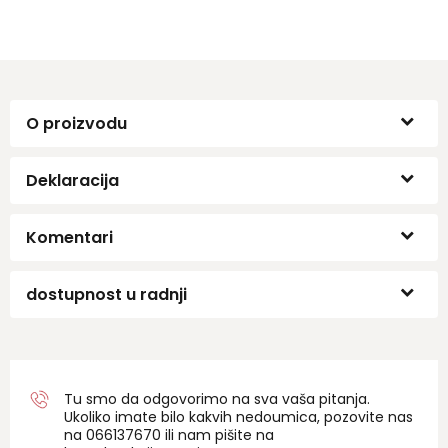
O proizvodu
Deklaracija
Komentari
dostupnost u radnji
Tu smo da odgovorimo na sva vaša pitanja.
Ukoliko imate bilo kakvih nedoumica, pozovite nas
na 06
6137670
ili nam pišite na