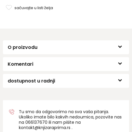
sačuvajte u listi želja
O proizvodu
Komentari
dostupnost u radnji
Tu smo da odgovorimo na sva vaša pitanja.
Ukoliko imate bilo kakvih nedoumica, pozovite nas
na 06
6137670
ili nam pišite na
kontakt@knjizaraprima.rs
.