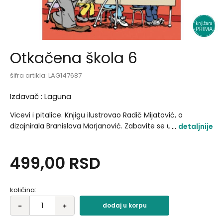
Otkačena škola 6
šifra artikla:
LAG147687
Izdavač :
Laguna
Vicevi i pitalice. Knjigu ilustrovao Radič Mijatović, a
dizajnirala Branislava Marjanović. Zabavite se uz najbolje
detaljnije
šale sa Malim Pericom u glavnoj ulozi, uz smešne pitalice i
viceve o robotima i mačkama. Upozorenje: Ovu knjigu ne
499,00
RSD
smete da čitate za vreme nastave jer postoji opasnost da
vam je nastavnik oduzme – i zadrži je za sebe..
količina:
dodaj u korpu