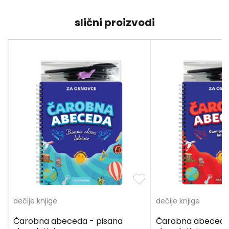
slični proizvodi
dečije knjige
dečije knjige
Čarobna abeceda - pisana
Čarobna abeceda