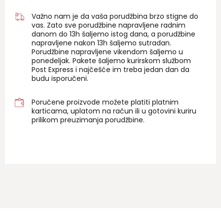
Važno nam je da vaša porudžbina brzo stigne do
vas. Zato sve porudžbine napravljene radnim
danom do 13h šaljemo istog dana, a porudžbine
napravljene nakon 13h šaljemo sutradan.
Porudžbine napravljene vikendom šaljemo u
ponedeljak. Pakete šaljemo kurirskom službom
Post Express i najčešće im treba jedan dan da
budu isporučeni.
Poručene proizvode možete platiti platnim
karticama, uplatom na račun ili u gotovini kuriru
prilikom preuzimanja porudžbine.