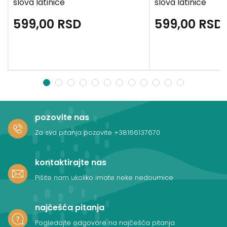
slova latinice
slova latinice
599,00
RSD
599,00
RSD
1
2
3
4
5
6
7
8
9
10
11
12
pozovite nas
Za sva pitanja pozovite
+38166137670
kontaktirajte nas
Pišite nam ukoliko imate neke nedoumice
najčešća pitanja
Pogledajte odgovore na najčešća pitanja