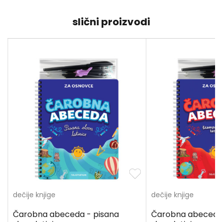
slični proizvodi
dečije knjige
dečije knjige
Čarobna abeceda - pisana
Čarobna abeceda