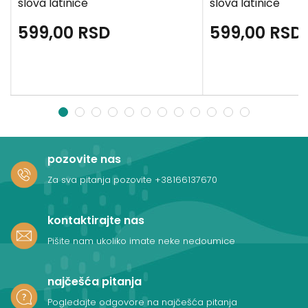
slova latinice
slova latinice
599,00
RSD
599,00
RSD
1
2
3
4
5
6
7
8
9
10
11
12
pozovite nas
Za sva pitanja pozovite
+38166137670
kontaktirajte nas
Pišite nam ukoliko imate neke nedoumice
najčešća pitanja
Pogledajte odgovore na najčešća pitanja