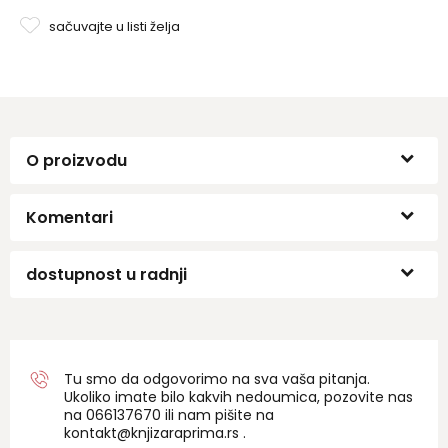
sačuvajte u listi želja
O proizvodu
Komentari
dostupnost u radnji
Tu smo da odgovorimo na sva vaša pitanja.
Ukoliko imate bilo kakvih nedoumica, pozovite nas
na 06
6137670
ili nam pišite na
kontakt@knjizaraprima.rs
.