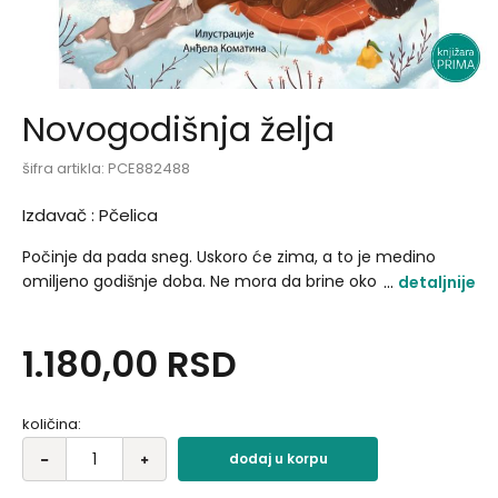
Novogodišnja želja
šifra artikla:
PCE882488
Izdavač :
Pčelica
Počinje da pada sneg. Uskoro će zima, a to je medino
omiljeno godišnje doba. Ne mora da brine oko ogreva, jer
detaljnije
ima svoje toplo krzno i uživa u slatkim snovima sve dok ne
otopi sneg. I tako prespava svaki doček Nove godine, a
1.180,00
RSD
tako bi želeo da je makar jednom dočeka, da okiti jelku, da
uživa u prazniku sa drugarima....
količina:
dodaj u korpu