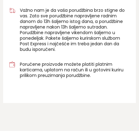
Važno nam je da vaša porudžbina brzo stigne do
vas. Zato sve porudžbine napravljene radnim
danom do 13h šaljemo istog dana, a porudžbine
napravljene nakon 13h šaljemo sutradan.
Porudžbine napravljene vikendom šaljemo u
ponedeljak. Pakete šaljemo kurirskom službom
Post Express i najčešće im treba jedan dan da
budu isporučeni.
Poručene proizvode možete platiti platnim
karticama, uplatom na račun ili u gotovini kuriru
prilikom preuzimanja porudžbine.