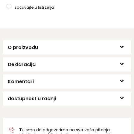
sačuvajte u listi želja
O proizvodu
Deklaracija
Komentari
dostupnost u radnji
Tu smo da odgovorimo na sva vaša pitanja.