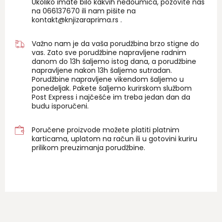
Ukoliko imate bilo kakvih nedoumica, pozovite nas
na 06
6137670
ili nam pišite na
kontakt@knjizaraprima.rs
.
Važno nam je da vaša porudžbina brzo stigne do
vas. Zato sve porudžbine napravljene radnim
danom do 13h šaljemo istog dana, a porudžbine
napravljene nakon 13h šaljemo sutradan.
Porudžbine napravljene vikendom šaljemo u
ponedeljak. Pakete šaljemo kurirskom službom
Post Express i najčešće im treba jedan dan da
budu isporučeni.
Poručene proizvode možete platiti platnim
karticama, uplatom na račun ili u gotovini kuriru
prilikom preuzimanja porudžbine.