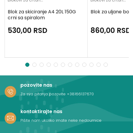
blokovi za crtanje
blokovi za crtanje
Blok za skiciranje A4 20L 150G
Blok za uljane boj
crni sa spiralom
530,00
RSD
860,00
RSD
1
2
3
4
5
6
7
8
9
10
11
12
pozovite nas
Za sva pitanja pozovite
+38166137670
kontaktirajte nas
Pišite nam ukoliko imate neke nedoumice