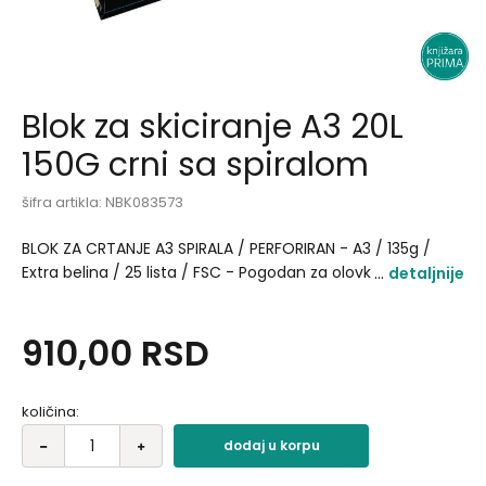
Blok za skiciranje A3 20L
150G crni sa spiralom
šifra artikla:
NBK083573
BLOK ZA CRTANJE A3 SPIRALA / PERFORIRAN - A3 / 135g /
Extra belina / 25 lista / FSC - Pogodan za olovku. ugljen.
detaljnije
mastilo.marker. pastel. bojice. akvarel... - Idealan za
mnoge kreativne umetničke stilove i projekte. -
910,00
RSD
Perforirane stranice se lako i uredno cepaju..
količina:
dodaj u korpu