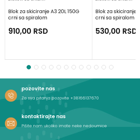
Blok za skiciranje A3 20L 150G
Blok za skiciranje
crni sa spiralom
crni sa spiralom
910,00
RSD
530,00
RSD
1
2
3
4
5
6
7
8
9
10
11
12
pozovite nas
Za sva pitanja pozovite
+38166137670
kontaktirajte nas
Pišite nam ukoliko imate neke nedoumice