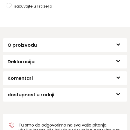
sačuvajte u listi želja
O proizvodu
Deklaracija
Komentari
dostupnost u radnji
Tu smo da odgovorimo na sva vaša pitanja.