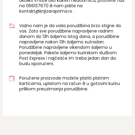
Ukoliko imate bilo kakvih nedoumica, pozovite nas
na 06
6137670
ili nam pišite na
kontakt@knjizaraprima.rs
.
Važno nam je da vaša porudžbina brzo stigne do
vas. Zato sve porudžbine napravljene radnim
danom do 13h šaljemo istog dana, a porudžbine
napravljene nakon 13h šaljemo sutradan.
Porudžbine napravljene vikendom šaljemo u
ponedeljak. Pakete šaljemo kurirskom službom
Post Express i najčešće im treba jedan dan da
budu isporučeni.
Poručene proizvode možete platiti platnim
karticama, uplatom na račun ili u gotovini kuriru
prilikom preuzimanja porudžbine.