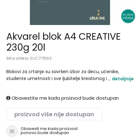
Akvarel blok A4 CREATIVE
230g 20l
šifra artikla:
EUC771563
Blokovi za crtanje su savršen izbor za decu, učenike,
studente umetnosti i sve ljubitelje kreativnog izražavanja.
detaljnije
Namenjeni su za upotrebu sa olovkom, bojicama,
flomasterima, pastelama i vodenim bojama, u zavisnosti
Obavestite me kada proizvod bude dostupan
od vrste papira..
proizvod više nije dostupan
Obavesti me kada proizvod
ponovo bude dostupan