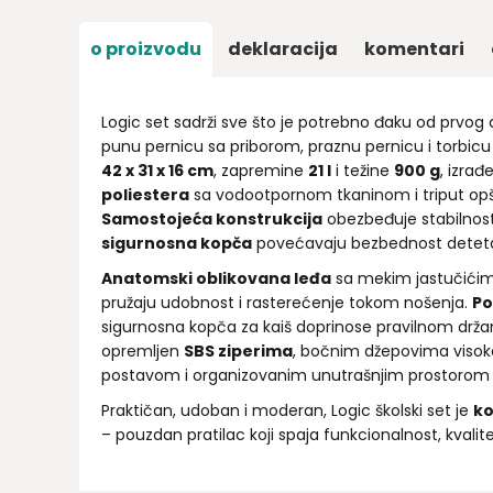
o proizvodu
deklaracija
komentari
Logic set sadrži sve što je potrebno đaku od prvog
punu pernicu sa priborom, praznu pernicu i torbicu
42 x 31 x 16 cm
, zapremine
21 l
i težine
900 g
, izrađ
poliestera
sa vodootpornom tkaninom i triput opš
Samostojeća konstrukcija
obezbeđuje stabilnos
sigurnosna kopča
povećavaju bezbednost detet
Anatomski oblikovana leđa
sa mekim jastučićim
pružaju udobnost i rasterećenje tokom nošenja.
Po
sigurnosna kopča za kaiš doprinose pravilnom držan
opremljen
SBS ziperima
, bočnim džepovima viso
postavom i organizovanim unutrašnjim prostorom za
Praktičan, udoban i moderan, Logic školski set je
ko
– pouzdan pratilac koji spaja funkcionalnost, kvalitet 
Ime/Nadimak
Email