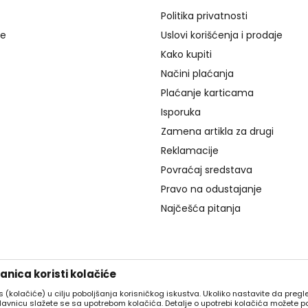
Politika privatnosti
je
Uslovi korišćenja i prodaje
Kako kupiti
Načini plaćanja
Plaćanje karticama
Isporuka
Zamena artikla za drugi
Reklamacije
Povraćaj sredstava
Pravo na odustajanje
Najčešća pitanja
nica koristi kolačiće
es (kolačiće) u cilju poboljšanja korisničkog iskustva. Ukoliko nastavite da pregle
davnicu slažete se sa upotrebom kolačića. Detalje o upotrebi kolačića možete p