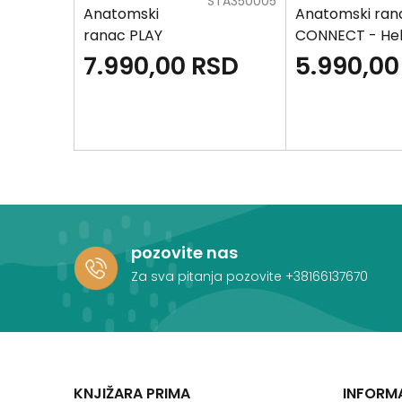
SPE896423
STA350005
Anatomski
Anatomski ran
ranac PLAY
CONNECT - Hel
Maxx - K-POP
SD
7.990,00
RSD
5.990,00
pozovite nas
Za sva pitanja pozovite
+38166137670
KNJIŽARA PRIMA
INFORM