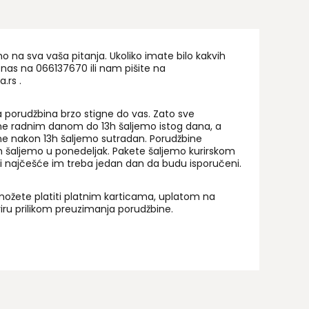
na sva vaša pitanja. Ukoliko imate bilo kakvih
 nas na 06
6137670
ili nam pišite na
a.rs
.
 porudžbina brzo stigne do vas. Zato sve
ne radnim danom do 13h šaljemo istog dana, a
ne nakon 13h šaljemo sutradan. Porudžbine
 šaljemo u ponedeljak. Pakete šaljemo kurirskom
i najčešće im treba jedan dan da budu isporučeni.
ožete platiti platnim karticama, uplatom na
uriru prilikom preuzimanja porudžbine.