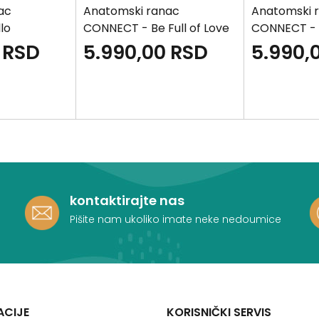
ac
Anatomski ranac
Anatomski 
lo
CONNECT - Be Full of Love
CONNECT - P
Girl
RSD
5.990,00
RSD
5.990,
kontaktirajte nas
Pišite nam ukoliko imate neke nedoumice
ACIJE
KORISNIČKI SERVIS