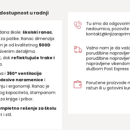
dostupnost u radnji
Tu smo da odgovorimo 
nedoumica, pozovite
 dana škole:
školski ranac
,
kontakt@knjizaraprim
 za patike. Ranac dimenzija
en je od kvalitetnog
600D
Važno nam je da vaša
ivenim detaljima.
porudžbine napravlje
t, dok
reflektujuće trake i
porudžbine napravlje
napravljene vikendom
a.
službom Post Express 
a i
360° ventilacija
desive naramenice
i
Poručene proizvode m
ju i ergonomiji. Ranac je
račun ili u gotovini k
kog kapaciteta, štampanom
 knjige i pribor.
mpletno rešenje za školu
i stil.