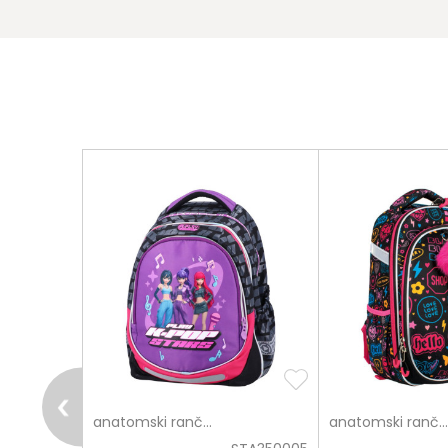
Poruka
pošalji
anatomski rančevi
anatomski rančevi