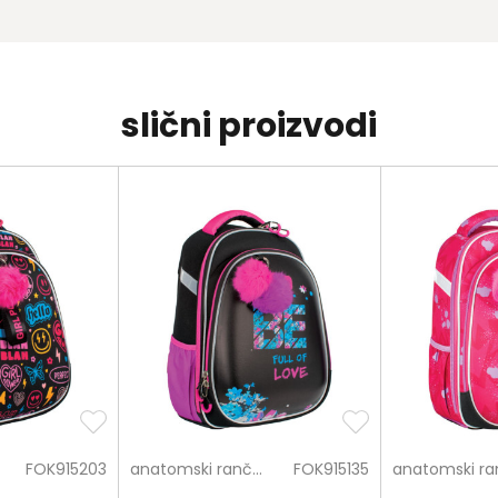
slični proizvodi
FOK915203
anatomski rančevi
FOK915135