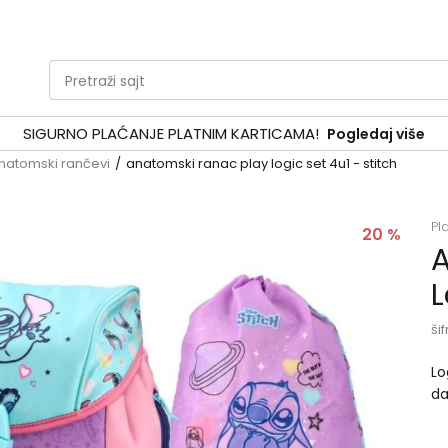
Pretraži sajt
SIGURNO PLAĆANJE PLATNIM KARTICAMA!
Pogledaj više
natomski rančevi
anatomski ranac play logic set 4u1 - stitch
Pl
20
%
A
L
šif
Lo
da
pr
42