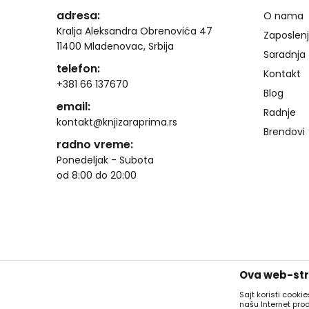
adresa:
O nama
Kralja Aleksandra Obrenovića 47
Zaposlen
11400 Mladenovac, Srbija
Saradnja
telefon:
Kontakt
+381 66 137670
Blog
email:
Radnje
kontakt@knjizaraprima.rs
Brendovi
radno vreme:
Ponedeljak - Subota
od 8:00 do 20:00
Ova web-stra
Sajt koristi cooki
našu Internet pro