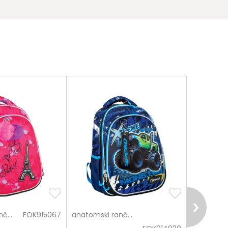
anatomski rančevi
FOK915067
anatomski rančevi