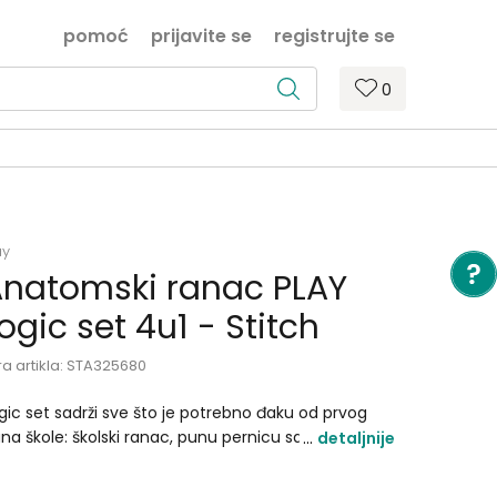
pomoć
prijavite se
registrujte se
0
ay
natomski ranac PLAY
ogic set 4u1 - Stitch
ra artikla:
STA325680
gic set sadrži sve što je potrebno đaku od prvog
na škole: školski ranac, punu pernicu sa priborom,
detaljnije
aznu pernicu i torbicu za patike. Ranac dimenzija
 x 31 x 16 cm, zapremine 21 l i težine 900 g, izrađen