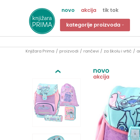
novo
akcija
tik tok
kategorije proizvoda
Knjižara Prima
proizvodi
rančevi
za školu i vrtić
a