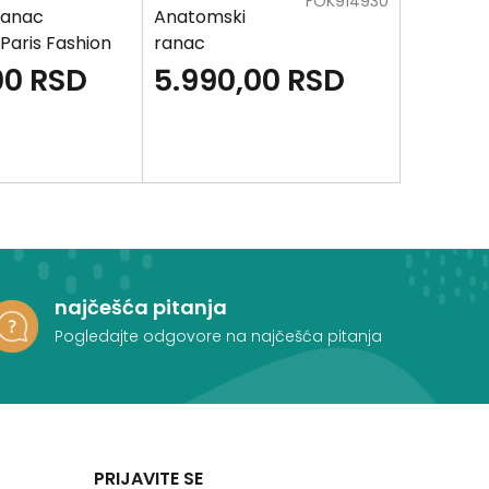
FOK914930
ranac
Anatomski
Anatoms
aris Fashion
ranac
ranac
CONNECT -
CONNECT
00
RSD
5.990,00
RSD
5.99
Monster Race
Gamer
najčešća pitanja
Pogledajte odgovore na najčešća pitanja
PRIJAVITE SE