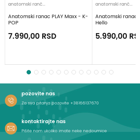
anatomski rančevi
anatomski rančevi
Anatomski ranac PLAY Maxx - K-
Anatomski ranac
POP
Hello
7.990,00
RSD
5.990,00
RS
1
2
3
4
5
6
7
8
9
10
11
12
pozovite nas
Za sva pitanja pozovite
+38166137670
kontaktirajte nas
Pišite nam ukoliko imate neke nedoumice