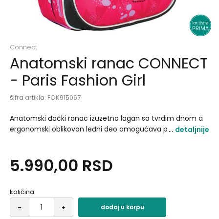
Connect
Anatomski ranac CONNECT
- Paris Fashion Girl
šifra artikla:
FOK915067
Anatomski đački ranac izuzetno lagan sa tvrdim dnom a
ergonomski oblikovan leđni deo omogućava protok
detaljnije
vazduha. Anatomski oblikovane široke naramenice sa
podešavanjem dužine. Materijal odbija vodu i štiti od vlage.
5.990,00
RSD
Ranc ima jedan džep na zip s prednje strane i džepove na
bočnim stranama. Dimenzije: 32x41x18 cm.
količina:
dodaj u korpu