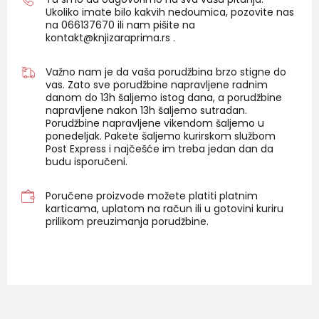
Ukoliko imate bilo kakvih nedoumica, pozovite nas
na 06
6137670
ili nam pišite na
kontakt@knjizaraprima.rs
.
Važno nam je da vaša porudžbina brzo stigne do
vas. Zato sve porudžbine napravljene radnim
danom do 13h šaljemo istog dana, a porudžbine
napravljene nakon 13h šaljemo sutradan.
Porudžbine napravljene vikendom šaljemo u
ponedeljak. Pakete šaljemo kurirskom službom
Post Express i najčešće im treba jedan dan da
budu isporučeni.
Poručene proizvode možete platiti platnim
karticama, uplatom na račun ili u gotovini kuriru
prilikom preuzimanja porudžbine.