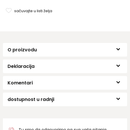
sačuvajte u listi želja
O proizvodu
Deklaracija
Komentari
dostupnost u radnji
Tu smo da odgovorimo na sva vaša pitanja.