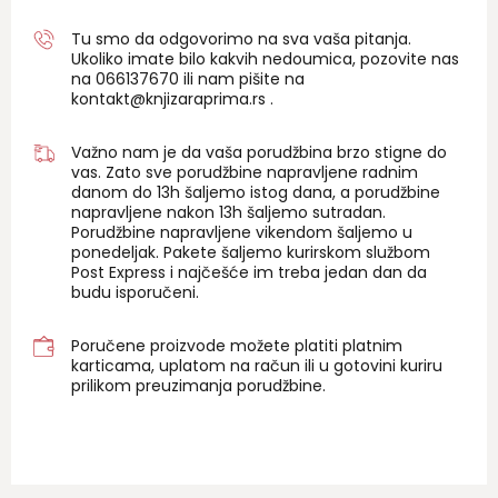
Tu smo da odgovorimo na sva vaša pitanja.
Ukoliko imate bilo kakvih nedoumica, pozovite nas
na 06
6137670
ili nam pišite na
kontakt@knjizaraprima.rs
.
Važno nam je da vaša porudžbina brzo stigne do
vas. Zato sve porudžbine napravljene radnim
danom do 13h šaljemo istog dana, a porudžbine
napravljene nakon 13h šaljemo sutradan.
Porudžbine napravljene vikendom šaljemo u
ponedeljak. Pakete šaljemo kurirskom službom
Post Express i najčešće im treba jedan dan da
budu isporučeni.
Poručene proizvode možete platiti platnim
karticama, uplatom na račun ili u gotovini kuriru
prilikom preuzimanja porudžbine.