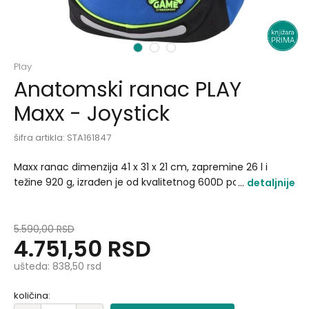
1
2
3
Play
Anatomski ranac PLAY
Maxx - Joystick
šifra artikla:
STA161847
Maxx ranac dimenzija 41 x 31 x 21 cm, zapremine 26 l i
težine 920 g, izrađen je od kvalitetnog 600D poliestera sa
detaljnije
vodootpornom tkaninom i triput opšivenim detaljima.
Samostojeća konstrukcija obezbeđuje stabilnost, dok
reflektujuće trake povećavaju bezbednost u saobraćaju..
5.590,00
RSD
4.751,50
RSD
ušteda:
838,50
rsd
količina: