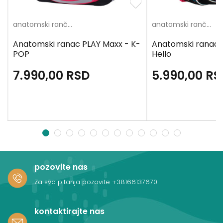
anatomski rančevi
anatomski rančevi
Anatomski ranac PLAY Maxx - K-
Anatomski ranac
POP
Hello
7.990,00
RSD
5.990,00
RS
1
2
3
4
5
6
7
8
9
10
11
12
pozovite nas
Za sva pitanja pozovite
+38166137670
kontaktirajte nas