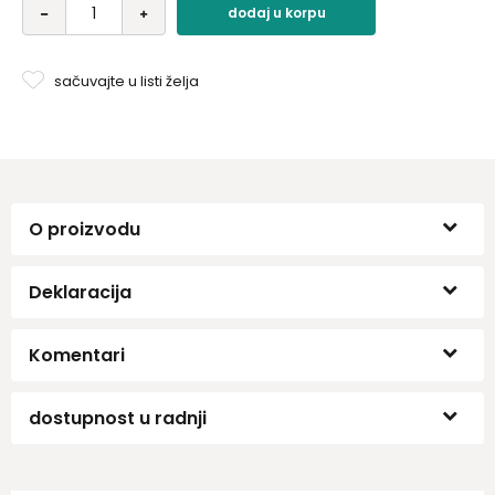
dodaj u korpu
sačuvajte u listi želja
O proizvodu
Deklaracija
Komentari
dostupnost u radnji