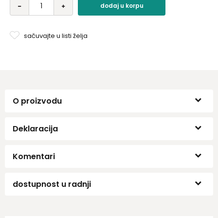
dodaj u korpu
sačuvajte u listi želja
O proizvodu
Deklaracija
Komentari
dostupnost u radnji