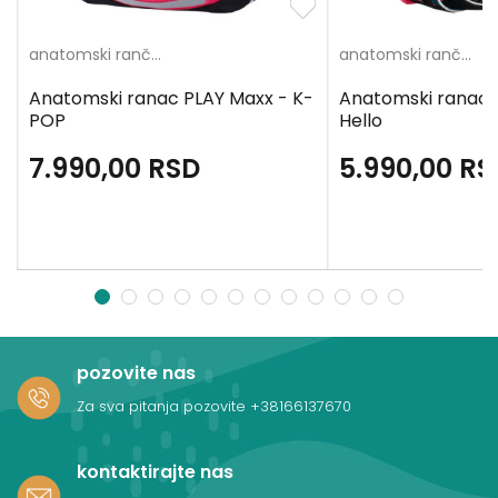
anatomski rančevi
anatomski rančevi
Anatomski ranac PLAY Maxx - K-
Anatomski ranac
POP
Hello
7.990,00
RSD
5.990,00
RS
1
2
3
4
5
6
7
8
9
10
11
12
pozovite nas
Za sva pitanja pozovite
+38166137670
kontaktirajte nas