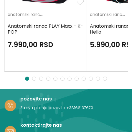
anatomski rančevi
anatomski rančevi
Anatomski ranac PLAY Maxx - K-
Anatomski ranac
POP
Hello
7.990,00
RSD
5.990,00
RS
1
2
3
4
5
6
7
8
9
10
11
12
pozovite nas
Za sva pitanja pozovite
+38166137670
kontaktirajte nas