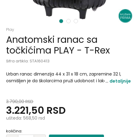
1
2
3
Play
Anatomski ranac sa
točkićima PLAY - T-Rex
šifra artikla:
STA160413
Urban ranac dimenzija 44 x 31 x 18 cm, zapremine 32 l,
osmišljen je da školarcima pruži udobnost i lakoću nošenja
detaljnije
knjiga i pribora. Zahvaljujući specijalnim točkićima i
teleskopskoj dršci sa dva nivoa, ranac se može vući bez
opterećenja na leđa, što ga čini savršenim za školu,
3.790,00
RSD
3.221,50
RSD
putovanja i vannastavne aktivnosti..
ušteda:
568,50
rsd
količina: