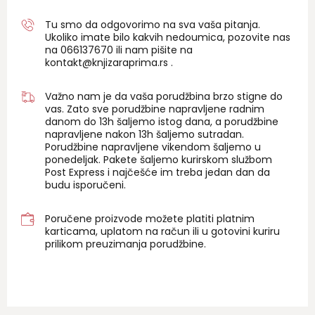
Tu smo da odgovorimo na sva vaša pitanja.
Ukoliko imate bilo kakvih nedoumica, pozovite nas
na 06
6137670
ili nam pišite na
kontakt@knjizaraprima.rs
.
Važno nam je da vaša porudžbina brzo stigne do
vas. Zato sve porudžbine napravljene radnim
danom do 13h šaljemo istog dana, a porudžbine
napravljene nakon 13h šaljemo sutradan.
Porudžbine napravljene vikendom šaljemo u
ponedeljak. Pakete šaljemo kurirskom službom
Post Express i najčešće im treba jedan dan da
budu isporučeni.
Poručene proizvode možete platiti platnim
karticama, uplatom na račun ili u gotovini kuriru
prilikom preuzimanja porudžbine.