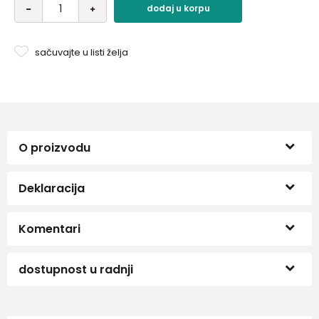
dodaj u korpu
sačuvajte u listi želja
O proizvodu
Deklaracija
Komentari
dostupnost u radnji