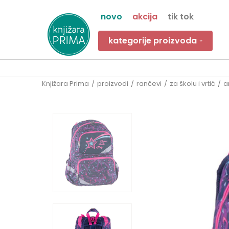
novo
akcija
tik tok
kategorije proizvoda
Knjižara Prima
proizvodi
rančevi
za školu i vrtić
a