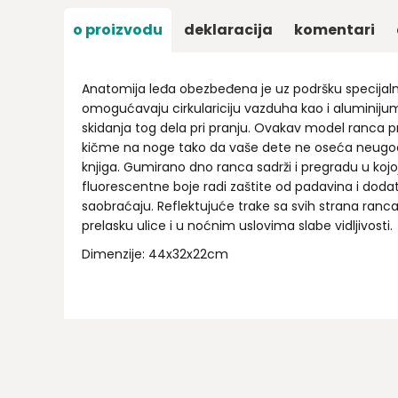
o proizvodu
deklaracija
komentari
Anatomija leđa obezbeđena je uz podršku specijalni
omogućavaju cirkulariciju vazduha kao i aluminij
skidanja tog dela pri pranju. Ovakav model ranca 
kičme na noge tako da vaše dete ne oseća neugodn
knjiga. Gumirano dno ranca sadrži i pregradu u kojo
fluorescentne boje radi zaštite od padavina i dod
saobraćaju. Reflektujuće trake sa svih strana ranc
prelasku ulice i u noćnim uslovima slabe vidljivosti.
Dimenzije: 44x32x22cm
Ime/Nadimak
Email