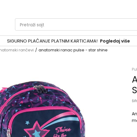
Pretraži sajt
SIGURNO PLAĆANJE PLATNIM KARTICAMA!
Pogledaj više
natomski rančevi
anatomski ranac pulse - star shine
Pu
A
S
šif
An
ma
i 
de