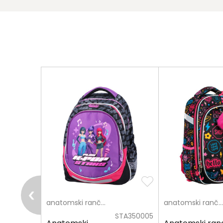
Poruka
pošalji
anatomski rančevi
anatomski rančevi
SPE896423
STA350005