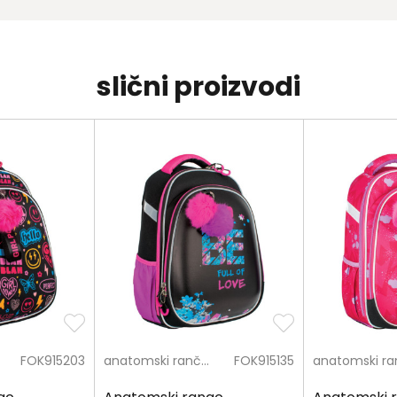
slični proizvodi
FOK915203
anatomski rančevi
FOK915135