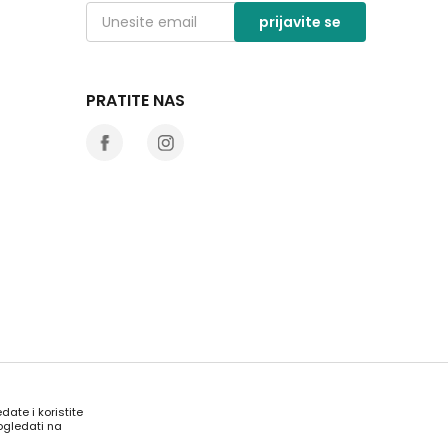
prijavite se
PRATITE NAS
date i koristite
ogledati na