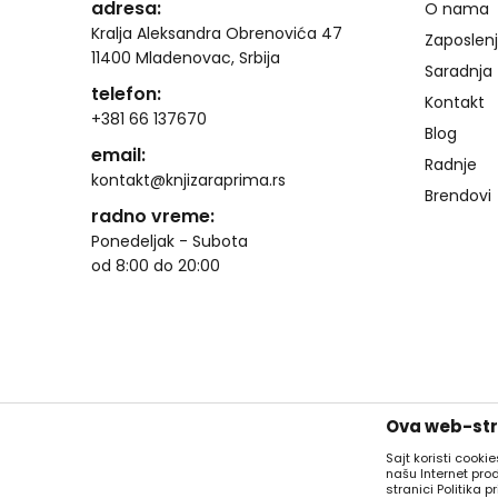
adresa:
O nama
Kralja Aleksandra Obrenovića 47
Zaposlen
11400 Mladenovac, Srbija
Saradnja
telefon:
Kontakt
+381 66 137670
Blog
email:
Radnje
kontakt@knjizaraprima.rs
Brendovi
radno vreme:
Ponedeljak - Subota
od 8:00 do 20:00
Ova web-stra
Sajt koristi cooki
našu Internet pro
stranici Politika pr