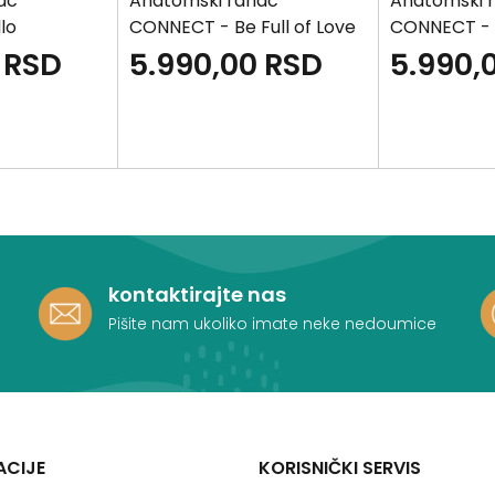
ac
Anatomski ranac
Anatomski 
lo
CONNECT - Be Full of Love
CONNECT - P
Girl
RSD
5.990,00
RSD
5.990,
kontaktirajte nas
Pišite nam ukoliko imate neke nedoumice
ACIJE
KORISNIČKI SERVIS