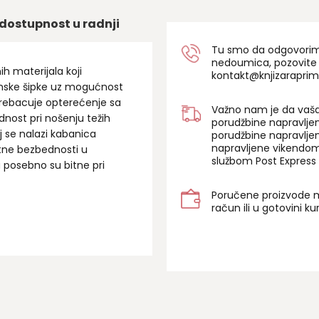
dostupnost u radnji
Tu smo da odgovorimo 
nedoumica, pozovite
h materijala koji
kontakt@knjizaraprim
umske šipke uz mogućnost
prebacuje opterećenje sa
Važno nam je da vaša
ost pri nošenju težih
porudžbine napravlje
j se nalazi kabanica
porudžbine napravlje
napravljene vikendom
atne bezbednosti u
službom Post Express 
a posebno su bitne pri
Poručene proizvode m
račun ili u gotovini k