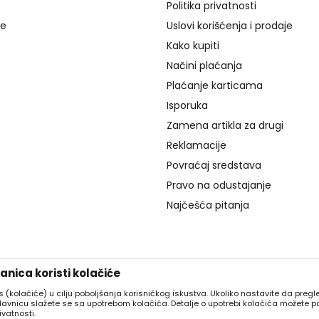
Politika privatnosti
je
Uslovi korišćenja i prodaje
Kako kupiti
Načini plaćanja
Plaćanje karticama
Isporuka
Zamena artikla za drugi
Reklamacije
Povraćaj sredstava
Pravo na odustajanje
Najčešća pitanja
nica koristi kolačiće
es (kolačiće) u cilju poboljšanja korisničkog iskustva. Ukoliko nastavite da pregle
davnicu slažete se sa upotrebom kolačića. Detalje o upotrebi kolačića možete p
ivatnosti.