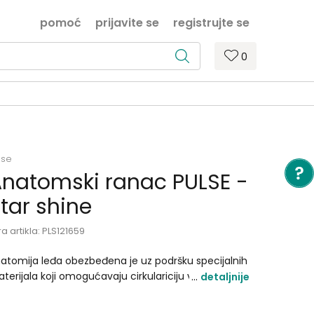
pomoć
prijavite se
registrujte se
0
lse
natomski ranac PULSE -
tar shine
ra artikla:
PLS121659
atomija leđa obezbeđena je uz podršku specijalnih
terijala koji omogućavaju cirkulariciju vazduha kao
detaljnije
aluminijumske šipke uz mogućnost skidanja tog
la pri pranju. Ovakav model ranca prebacuje