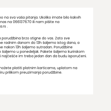
na sva vaša pitanja. Ukoliko imate bilo kakvih
 nas na 06
6137670
ili nam pišite na
a.rs
.
 porudžbina brzo stigne do vas. Zato sve
ne radnim danom do 13h šaljemo istog dana, a
ne nakon 13h šaljemo sutradan. Porudžbine
 šaljemo u ponedeljak. Pakete šaljemo kurirskom
i najčešće im treba jedan dan da budu isporučeni.
ožete platiti platnim karticama, uplatom na
uriru prilikom preuzimanja porudžbine.