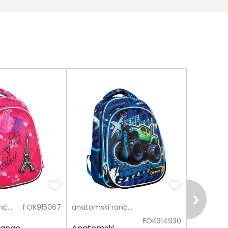
anatomski rančevi
FOK915067
anatomski rančevi
FOK914930