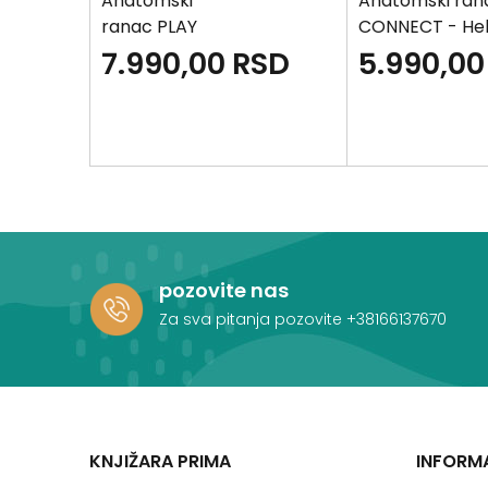
Anatomski
Anatomski ran
ranac PLAY
CONNECT - Hel
Maxx - K-POP
SD
7.990,00
RSD
5.990,00
pozovite nas
Za sva pitanja pozovite
+38166137670
KNJIŽARA PRIMA
INFORM