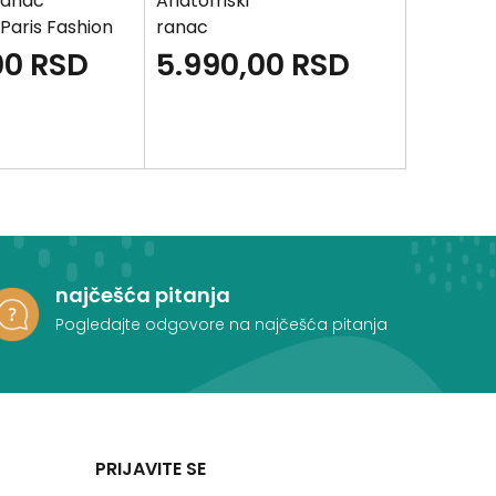
ranac
Anatomski
Anatoms
aris Fashion
ranac
ranac
CONNECT -
CONNECT
00
RSD
5.990,00
RSD
5.99
Monster Race
Gamer
najčešća pitanja
Pogledajte odgovore na najčešća pitanja
PRIJAVITE SE