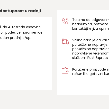
dostupnost u radnji
Tu smo da odgovorimo 
nedoumica, pozovite
1. do 4. razreda osnovne
kontakt@knjizaraprim
o i podesive naramenice.
edan prednji džep.
Važno nam je da vaša
porudžbine napravlje
porudžbine napravlje
napravljene vikendom
službom Post Express 
Poručene proizvode m
račun ili u gotovini k