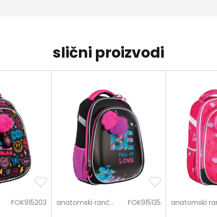
slični proizvodi
FOK915203
anatomski rančevi
FOK915135