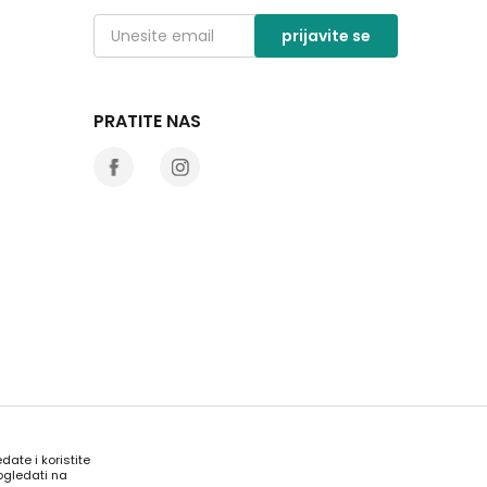
prijavite se
PRATITE NAS
date i koristite
ogledati na