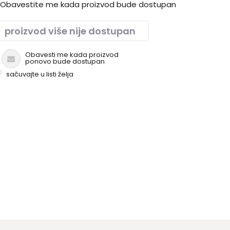
Obavestite me kada proizvod bude dostupan
dan prednji džep..
proizvod više nije dostupan
Obavesti me kada proizvod
ponovo bude dostupan
sačuvajte u listi želja