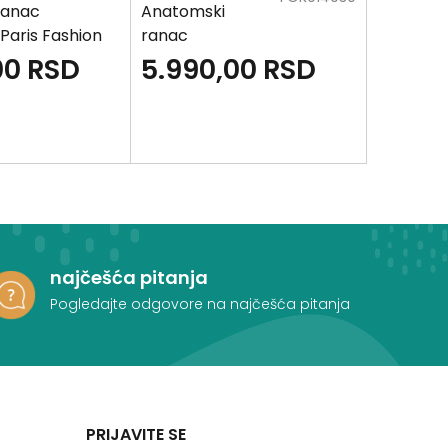
ranac
Anatomski
Anatoms
aris Fashion
ranac
ranac
CONNECT -
CONNECT
00
RSD
5.990,00
RSD
5.99
Monster Race
Gamer
najčešća pitanja
Pogledajte odgovore na najčešća pitanja
PRIJAVITE SE