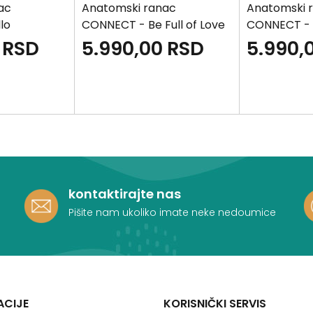
ac
Anatomski ranac
Anatomski 
lo
CONNECT - Be Full of Love
CONNECT - P
Girl
RSD
5.990,00
RSD
5.990,
kontaktirajte nas
Pišite nam ukoliko imate neke nedoumice
ACIJE
KORISNIČKI SERVIS