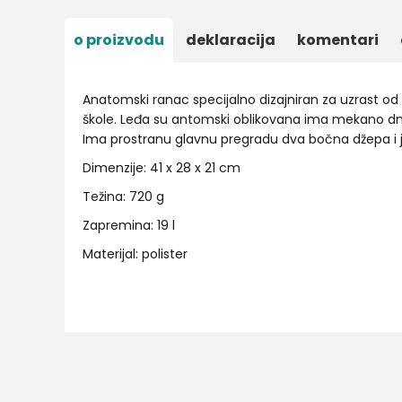
o proizvodu
deklaracija
komentari
Anatomski ranac specijalno dizajniran za uzrast od 
škole. Leđa su antomski oblikovana ima mekano dn
Ima prostranu glavnu pregradu dva bočna džepa i j
Dimenzije: 41 x 28 x 21 cm
Težina: 720 g
Zapremina: 19 l
Materijal: polister
Ime/Nadimak
Email