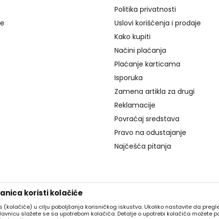
Politika privatnosti
je
Uslovi korišćenja i prodaje
Kako kupiti
Načini plaćanja
Plaćanje karticama
Isporuka
Zamena artikla za drugi
Reklamacije
Povraćaj sredstava
Pravo na odustajanje
Najčešća pitanja
nica koristi kolačiće
es (kolačiće) u cilju poboljšanja korisničkog iskustva. Ukoliko nastavite da pregle
davnicu slažete se sa upotrebom kolačića. Detalje o upotrebi kolačića možete p