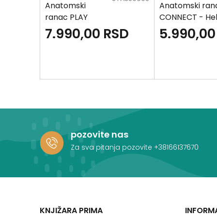
Anatomski
Anatomski ran
ranac PLAY
CONNECT - Hel
Maxx - K-POP
SD
7.990,00
RSD
5.990,00
pozovite nas
Za sva pitanja pozovite
+38166137670
KNJIŽARA PRIMA
INFORM