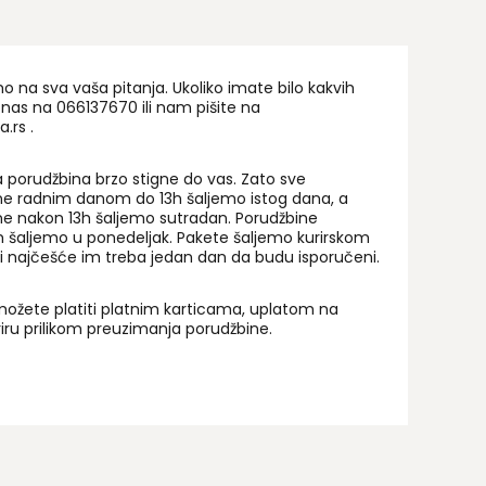
na sva vaša pitanja. Ukoliko imate bilo kakvih
 nas na 06
6137670
ili nam pišite na
a.rs
.
 porudžbina brzo stigne do vas. Zato sve
ne radnim danom do 13h šaljemo istog dana, a
ne nakon 13h šaljemo sutradan. Porudžbine
 šaljemo u ponedeljak. Pakete šaljemo kurirskom
i najčešće im treba jedan dan da budu isporučeni.
ožete platiti platnim karticama, uplatom na
uriru prilikom preuzimanja porudžbine.