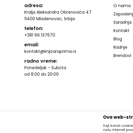
adresa:
O nama
Kralja Aleksandra Obrenovića 47
Zaposlen
11400 Mladenovac, Srbija
Saradnja
telefon:
Kontakt
+381 66 137670
Blog
email:
Radnje
kontakt@knjizaraprima.rs
Brendovi
radno vreme:
Ponedeljak - Subota
od 8:00 do 20:00
Ova web-stra
Sajt koristi cooki
našu Internet pro