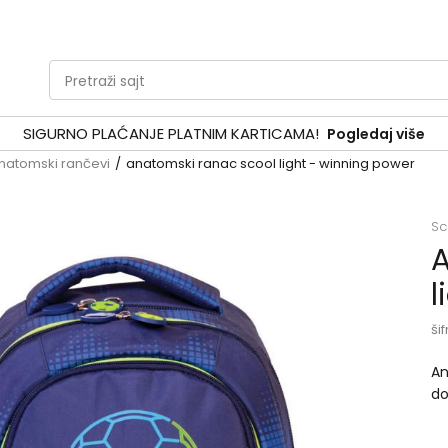
Pretraži sajt
SIGURNO PLAĆANJE PLATNIM KARTICAMA!
Pogledaj više
natomski rančevi
anatomski ranac scool light - winning power
Sc
A
l
šif
An
do
ob
Im