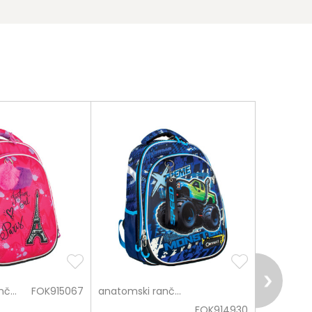
anatomski rančevi
FOK915067
anatomski rančevi
FOK914930