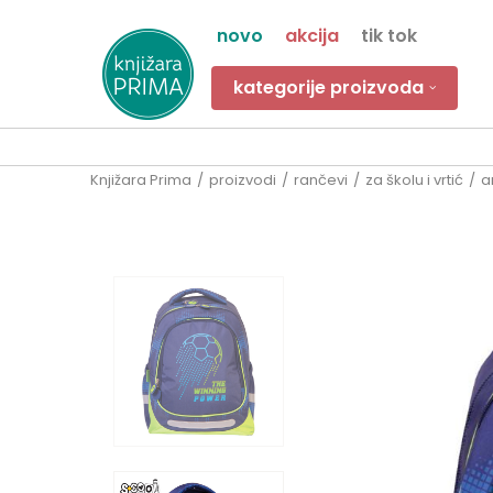
novo
akcija
tik tok
kategorije proizvoda
Knjižara Prima
proizvodi
rančevi
za školu i vrtić
a