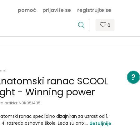
pomoć
prijavite se
registrujte se
0
ool
natomski ranac SCOOL
ight - Winning power
ra artikla:
NBK051435
atomski ranac specijalno dizajniran za uzrast od 1.
 4. razreda osnovne škole. Leđa su antomski
detaljnije
likovana ima mekano dno i podesive naramenice.
a prostranu glavnu pregradu dva bočna džepa i