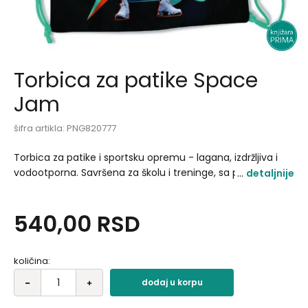
Torbica za patike Space
Jam
šifra artikla:
PNG820777
Torbica za patike i sportsku opremu - lagana, izdržljiva i
vodootporna. Savršena za školu i treninge, sa pertlama u
detaljnije
boji i sigurnosnom kopčom za bezbedno nošenje.
Moderan dizajn i praktičnost u jednom..
540,00
RSD
količina:
dodaj u korpu