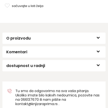
sačuvajte u listi želja
O proizvodu
Komentari
dostupnost u radnji
Tu smo da odgovorimo na sva vaša pitanja.
Ukoliko imate bilo kakvih nedoumica, pozovite nas
na 06
6137670
ili nam pišite na
kontakt@knjizaraprima.rs
.