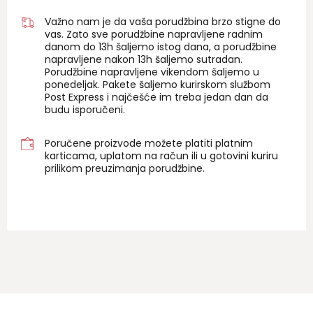
Važno nam je da vaša porudžbina brzo stigne do
vas. Zato sve porudžbine napravljene radnim
danom do 13h šaljemo istog dana, a porudžbine
napravljene nakon 13h šaljemo sutradan.
Porudžbine napravljene vikendom šaljemo u
ponedeljak. Pakete šaljemo kurirskom službom
Post Express i najčešće im treba jedan dan da
budu isporučeni.
Poručene proizvode možete platiti platnim
karticama, uplatom na račun ili u gotovini kuriru
prilikom preuzimanja porudžbine.