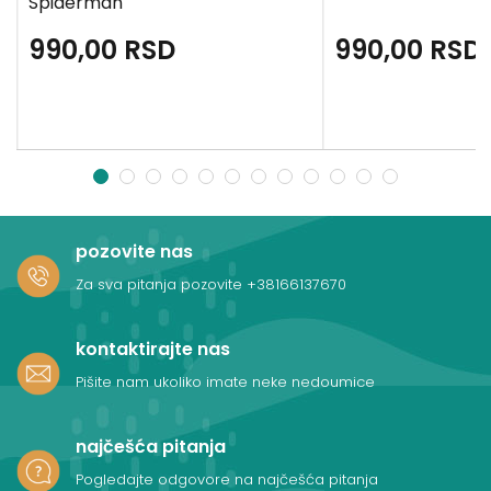
Spiderman
990,00
RSD
990,00
RSD
1
2
3
4
5
6
7
8
9
10
11
12
pozovite nas
Za sva pitanja pozovite
+38166137670
kontaktirajte nas
Pišite nam ukoliko imate neke nedoumice
najčešća pitanja
Pogledajte odgovore na najčešća pitanja