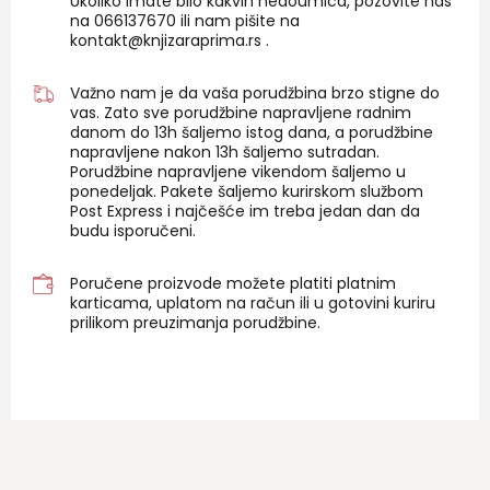
Ukoliko imate bilo kakvih nedoumica, pozovite nas
na 06
6137670
ili nam pišite na
kontakt@knjizaraprima.rs
.
Važno nam je da vaša porudžbina brzo stigne do
vas. Zato sve porudžbine napravljene radnim
danom do 13h šaljemo istog dana, a porudžbine
napravljene nakon 13h šaljemo sutradan.
Porudžbine napravljene vikendom šaljemo u
ponedeljak. Pakete šaljemo kurirskom službom
Post Express i najčešće im treba jedan dan da
budu isporučeni.
Poručene proizvode možete platiti platnim
karticama, uplatom na račun ili u gotovini kuriru
prilikom preuzimanja porudžbine.