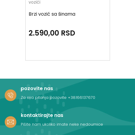
vozići
Brzi vozić sa šinama
2.590,00
RSD
pozovite nas
Za sva pitanja pozovite
+38166137670
kontaktirajte nas
Pišite nam ukoliko imate neke nedoumice