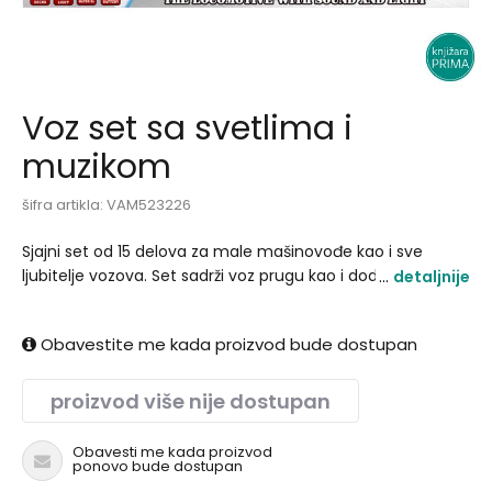
Voz set sa svetlima i
muzikom
šifra artikla:
VAM523226
Sjajni set od 15 delova za male mašinovođe kao i sve
ljubitelje vozova. Set sadrži voz prugu kao i dodatne
detaljnije
detalje poput drveta za realističniji doživljaj. Radi na 3*AA
baterije koje nisu uključene u set..
Obavestite me kada proizvod bude dostupan
proizvod više nije dostupan
Obavesti me kada proizvod
ponovo bude dostupan