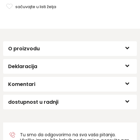
sačuvajte u listi želja
O proizvodu
Deklaracija
Komentari
dostupnost u radnji
Tu smo da odgovorimo na sva vaša pitanja.