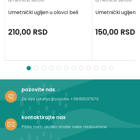
umetnički setovi
umetnički setovi
Umetnički ugljen u olovci beli
Umetnički ugljen u
210,00
RSD
150,00
RSD
1
2
3
4
5
6
7
8
9
10
11
12
pozovite nas
Za sva pitanja pozovite
+38166137670
kontaktirajte nas
Pišite nam ukoliko imate neke nedoumice