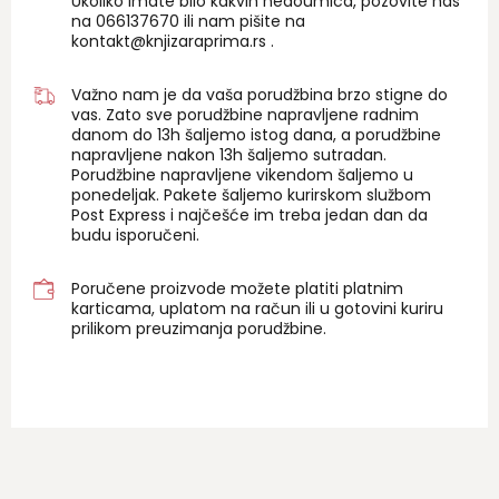
Ukoliko imate bilo kakvih nedoumica, pozovite nas
na 06
6137670
ili nam pišite na
kontakt@knjizaraprima.rs
.
Važno nam je da vaša porudžbina brzo stigne do
vas. Zato sve porudžbine napravljene radnim
danom do 13h šaljemo istog dana, a porudžbine
napravljene nakon 13h šaljemo sutradan.
Porudžbine napravljene vikendom šaljemo u
ponedeljak. Pakete šaljemo kurirskom službom
Post Express i najčešće im treba jedan dan da
budu isporučeni.
Poručene proizvode možete platiti platnim
karticama, uplatom na račun ili u gotovini kuriru
prilikom preuzimanja porudžbine.