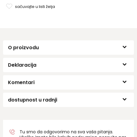
sačuvajte u listi želja
O proizvodu
Deklaracija
Komentari
dostupnost u radnji
Tu smo da odgovorimo na sva vaša pitanja.