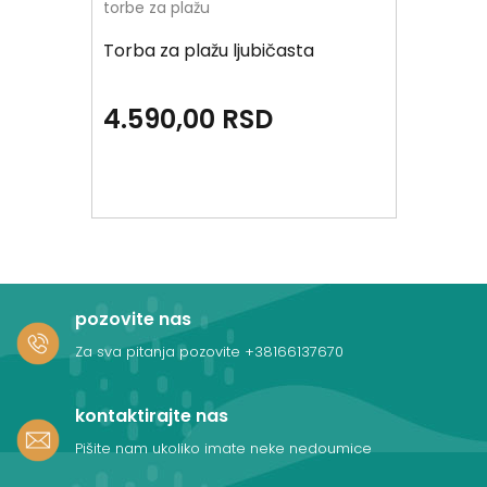
torbe za plažu
Torba za plažu ljubičasta
4.590,00
RSD
pozovite nas
Za sva pitanja pozovite
+38166137670
kontaktirajte nas
Pišite nam ukoliko imate neke nedoumice