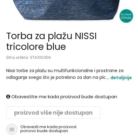
Torba za plažu NISSI
tricolore blue
šifra artikla:
STA100356
Nissi torbe za plažu su multifunkcionalne i prostrane za
odlaganje svega što je potrebno za dan na plaži (rezervni
detaljnije
kupaći kostim vodu voće omiljenu knjigu). Izrađene su
kombinacijom papirnih materijala jute poliestera i
Obavestite me kada proizvod bude dostupan
predstavljaju veoma lep modni dodatak..
proizvod više nije dostupan
Obavesti me kada proizvod
ponovo bude dostupan