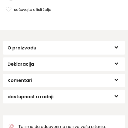
sačuvajte u listi želja
O proizvodu
Deklaracija
Komentari
dostupnost u radnji
Tu smo da odgovorimo na sva vaša pitanja.