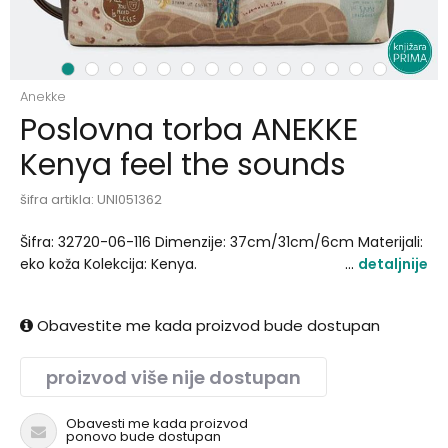
1
2
3
4
5
6
7
8
9
10
11
12
13
14
Anekke
Poslovna torba ANEKKE
Kenya feel the sounds
šifra artikla:
UNI051362
Šifra: 32720-06-116 Dimenzije: 37cm/31cm/6cm Materijali:
eko koža Kolekcija: Kenya.
detaljnije
Obavestite me kada proizvod bude dostupan
proizvod više nije dostupan
Obavesti me kada proizvod
ponovo bude dostupan