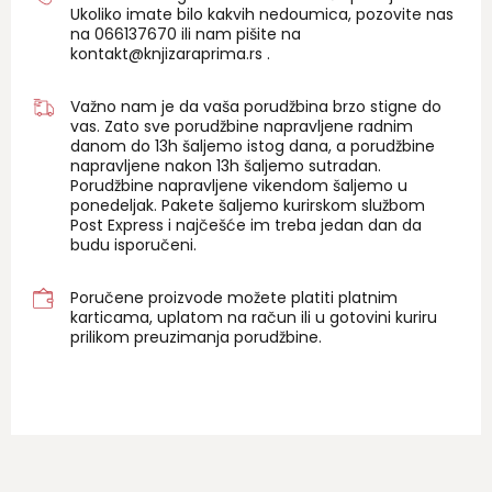
Ukoliko imate bilo kakvih nedoumica, pozovite nas
na 06
6137670
ili nam pišite na
kontakt@knjizaraprima.rs
.
Važno nam je da vaša porudžbina brzo stigne do
vas. Zato sve porudžbine napravljene radnim
danom do 13h šaljemo istog dana, a porudžbine
napravljene nakon 13h šaljemo sutradan.
Porudžbine napravljene vikendom šaljemo u
ponedeljak. Pakete šaljemo kurirskom službom
Post Express i najčešće im treba jedan dan da
budu isporučeni.
Poručene proizvode možete platiti platnim
karticama, uplatom na račun ili u gotovini kuriru
prilikom preuzimanja porudžbine.