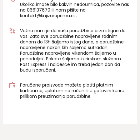
Ukoliko imate bilo kakvih nedoumica, pozovite nas
na 06
6137670
ili nam pišite na
kontakt@knjizaraprima.rs
.
Važno nam je da vaša porudžbina brzo stigne do
vas. Zato sve porudžbine napravljene radnim
danom do 13h šaljemo istog dana, a porudžbine
napravljene nakon 13h šaljemo sutradan.
Porudžbine napravljene vikendom šaljemo u
ponedeljak. Pakete šaljemo kurirskom službom
Post Express i najčešće im treba jedan dan da
budu isporučeni.
Poručene proizvode možete platiti platnim
karticama, uplatom na račun ili u gotovini kuriru
prilikom preuzimanja porudžbine.