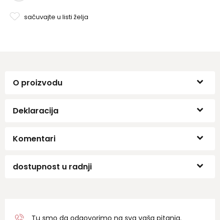
sačuvajte u listi želja
O proizvodu
Deklaracija
Komentari
dostupnost u radnji
Tu smo da odgovorimo na sva vaša pitanja.