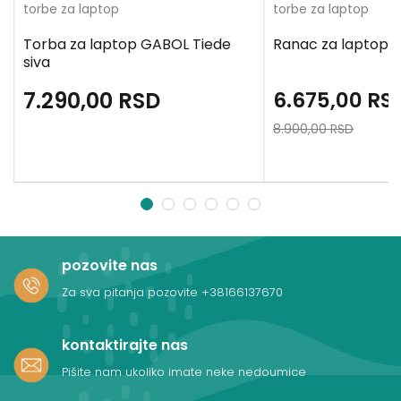
torbe za laptop
torbe za laptop
Torba za laptop GABOL Tiede
Ranac za laptop B
siva
7.290,00
RSD
6.675,00
RS
8.900,00
RSD
1
2
3
4
5
6
pozovite nas
Za sva pitanja pozovite
+38166137670
kontaktirajte nas
Pišite nam ukoliko imate neke nedoumice