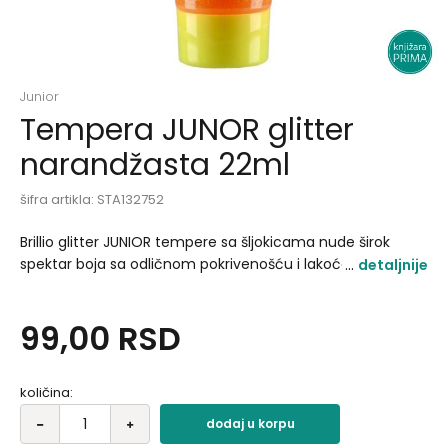
Junior
Tempera JUNOR glitter
narandžasta 22ml
šifra artikla:
STA132752
Brillio glitter JUNIOR tempere sa šljokicama nude širok
spektar boja sa odličnom pokrivenošću i lakoćom
detaljnije
nanošenja. Netoksične i visoko kvalitetne sa jarkim i
dugotrajnim bojama, što ih čini pravim izborom za svako
99,00
RSD
dete. Velika količina glitera u temperi omogućava sjajan
efekat tempere. Pakovanje: 22ml.
količina:
dodaj u korpu