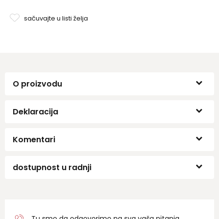
sačuvajte u listi želja
O proizvodu
Deklaracija
Komentari
dostupnost u radnji
Tu smo da odgovorimo na sva vaša pitanja.