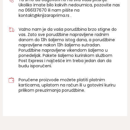
Ukoliko imate bilo kakvih nedoumica, pozovite nas
na 06
6137670
ili nam pišite na
kontakt@knjizaraprima.rs
.
Važno nam je da vaša porudžbina brzo stigne do
vas. Zato sve porudžbine napravljene radnim
danom do 13h šaljemo istog dana, a porudžbine
napravljene nakon 13h šaljemo sutradan.
Porudžbine napravljene vikendom šaljemo u
ponedeljak. Pakete šaljemo kurirskom službom
Post Express i najčešće im treba jedan dan da
budu isporučeni.
Poručene proizvode možete platiti platnim
karticama, uplatom na račun ili u gotovini kuriru
prilikom preuzimanja porudžbine.