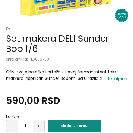
Deli
Set makera DELI Sunđer
Bob 1/6
šifra artikla:
PLS600753
Oživi svoje beleške i crteže uz ovaj šarmantni set tekst
markera inspirisan Sunđer Bobom! Sa 6 različitih boja, ovaj
detaljnije
set markera donosi šarenilo Koralova direktno na tvoj
papir. Svaka boja nosi naznaku različitih likova i elemenata
590,00
RSD
iz ovog fantastičnog crtaća..
količina:
dodaj u korpu