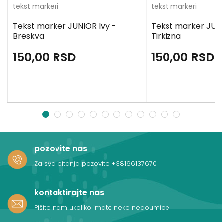
tekst markeri
tekst markeri
Tekst marker JUNIOR Ivy -
Tekst marker JUNI
Breskva
Tirkizna
150,00
RSD
150,00
RSD
1
2
3
4
5
6
7
8
9
10
11
12
pozovite nas
Za sva pitanja pozovite
+38166137670
kontaktirajte nas
Pišite nam ukoliko imate neke nedoumice