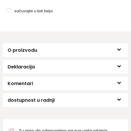
sačuvajte u listi želja
O proizvodu
Deklaracija
Komentari
dostupnost u radnji
Tu smo da odgovorimo na sva vaša pitanja.