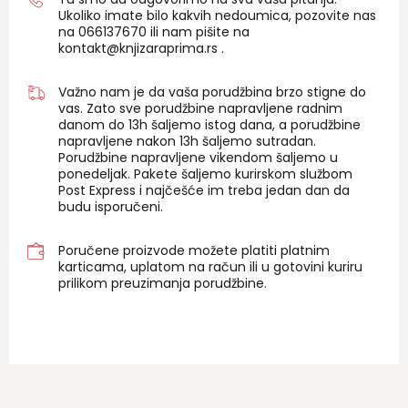
Ukoliko imate bilo kakvih nedoumica, pozovite nas
na 06
6137670
ili nam pišite na
kontakt@knjizaraprima.rs
.
Važno nam je da vaša porudžbina brzo stigne do
vas. Zato sve porudžbine napravljene radnim
danom do 13h šaljemo istog dana, a porudžbine
napravljene nakon 13h šaljemo sutradan.
Porudžbine napravljene vikendom šaljemo u
ponedeljak. Pakete šaljemo kurirskom službom
Post Express i najčešće im treba jedan dan da
budu isporučeni.
Poručene proizvode možete platiti platnim
karticama, uplatom na račun ili u gotovini kuriru
prilikom preuzimanja porudžbine.