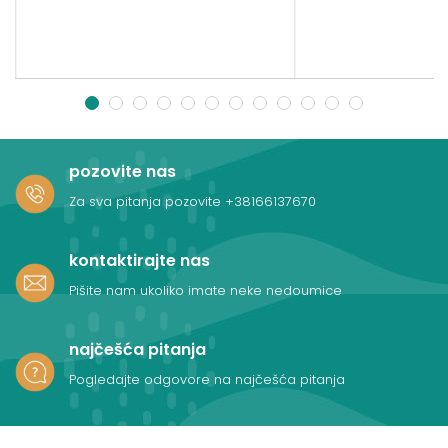
1
2
3
4
5
6
7
8
9
10
11
12
pozovite nas
Za sva pitanja pozovite
+38166137670
kontaktirajte nas
Pišite nam ukoliko imate neke nedoumice
najčešća pitanja
Pogledajte odgovore na najčešća pitanja