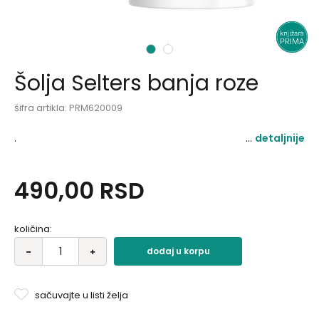
1
2
Šolja Selters banja roze
šifra artikla:
PRM620009
.
detaljnije
490,00
RSD
količina:
dodaj u korpu
sačuvajte u listi želja