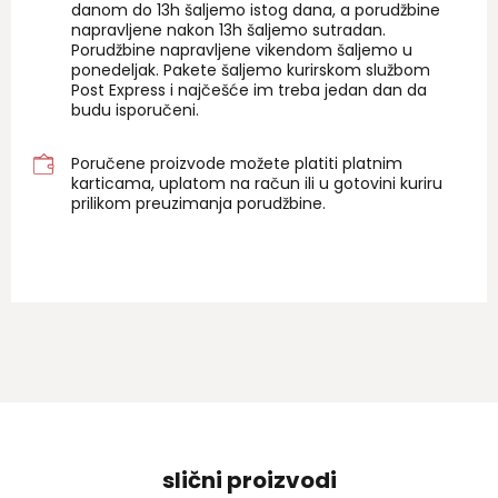
danom do 13h šaljemo istog dana, a porudžbine
napravljene nakon 13h šaljemo sutradan.
Porudžbine napravljene vikendom šaljemo u
ponedeljak. Pakete šaljemo kurirskom službom
Post Express i najčešće im treba jedan dan da
budu isporučeni.
Poručene proizvode možete platiti platnim
karticama, uplatom na račun ili u gotovini kuriru
prilikom preuzimanja porudžbine.
slični proizvodi