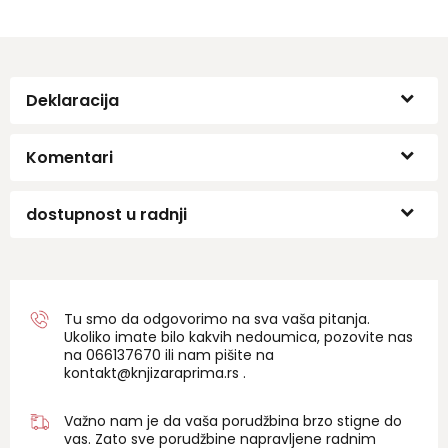
Deklaracija
Komentari
dostupnost u radnji
Tu smo da odgovorimo na sva vaša pitanja.
Ukoliko imate bilo kakvih nedoumica, pozovite nas
na 06
6137670
ili nam pišite na
kontakt@knjizaraprima.rs
.
Važno nam je da vaša porudžbina brzo stigne do
vas. Zato sve porudžbine napravljene radnim