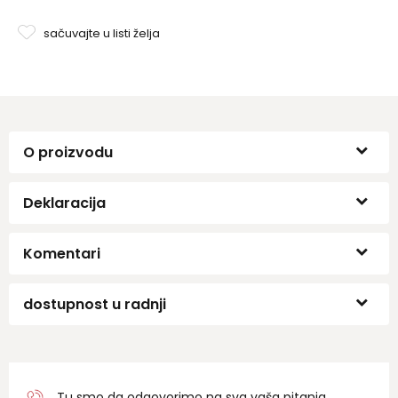
sačuvajte u listi želja
O proizvodu
Deklaracija
Komentari
dostupnost u radnji
Tu smo da odgovorimo na sva vaša pitanja.