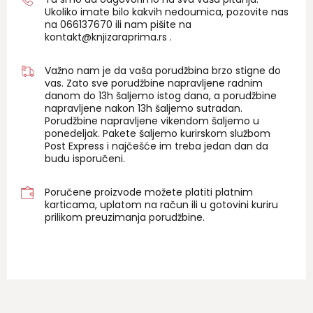
Ukoliko imate bilo kakvih nedoumica, pozovite nas
na 06
6137670
ili nam pišite na
kontakt@knjizaraprima.rs
.
Važno nam je da vaša porudžbina brzo stigne do
vas. Zato sve porudžbine napravljene radnim
danom do 13h šaljemo istog dana, a porudžbine
napravljene nakon 13h šaljemo sutradan.
Porudžbine napravljene vikendom šaljemo u
ponedeljak. Pakete šaljemo kurirskom službom
Post Express i najčešće im treba jedan dan da
budu isporučeni.
Poručene proizvode možete platiti platnim
karticama, uplatom na račun ili u gotovini kuriru
prilikom preuzimanja porudžbine.