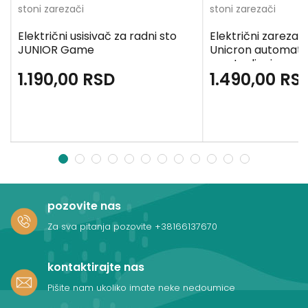
stoni zarezači
stoni zarezači
Električni usisivač za radni sto
Električni zareza
JUNIOR Game
Unicron automat
zaustavljanje
1.190,00
RSD
1.490,00
RS
1
2
3
4
5
6
7
8
9
10
11
12
pozovite nas
Za sva pitanja pozovite
+38166137670
kontaktirajte nas
Pišite nam ukoliko imate neke nedoumice