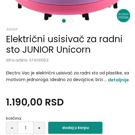
1
2
Junior
Električni usisivač za radni
sto JUNIOR Unicorn
šifra artikla:
STA131053
Electro Vac je električni usisivač za radni sto od plastike, sa
motivom jednoroga. Idealno za devojčice, brzo uklanja
detaljnije
mrvice i prašinu sa površine. Kompaktan dizajn i ON/OFF
prekidač omogućavaju jednostavno korišćenje i uredan
1.190,00
RSD
sto..
količina:
dodaj u korpu