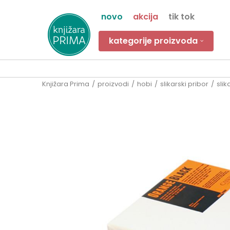
novo
akcija
tik tok
kategorije proizvoda
Knjižara Prima
proizvodi
hobi
slikarski pribor
slik