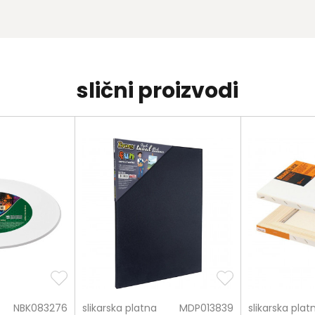
slični proizvodi
NBK083276
slikarska platna
MDP013839
slikarska plat