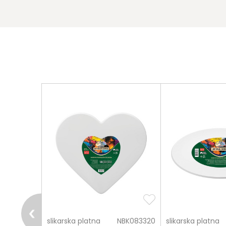
pošalji
ARS279854
slikarska platna
NBK083320
slikarska platna