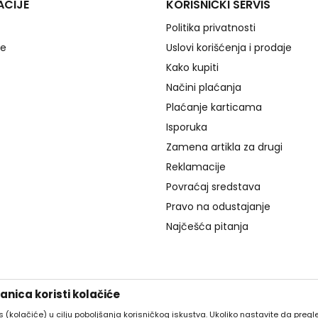
ACIJE
KORISNIČKI SERVIS
Politika privatnosti
je
Uslovi korišćenja i prodaje
Kako kupiti
Načini plaćanja
Plaćanje karticama
Isporuka
Zamena artikla za drugi
Reklamacije
Povraćaj sredstava
Pravo na odustajanje
Najčešća pitanja
nica koristi kolačiće
es (kolačiće) u cilju poboljšanja korisničkog iskustva. Ukoliko nastavite da pregle