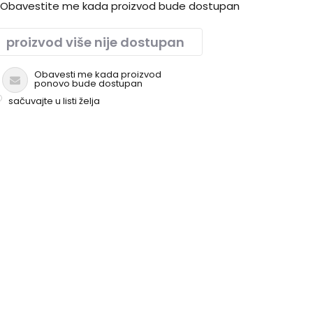
Obavestite me kada proizvod bude dostupan
 sve vrste slikarskih tehnika - ULJE AKRIL GVAŠ VINIL.
proizvod više nije dostupan
Obavesti me kada proizvod
ponovo bude dostupan
sačuvajte u listi želja