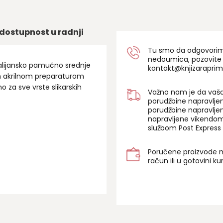
dostupnost u radnji
Tu smo da odgovorimo 
nedoumica, pozovite
talijansko pamučno srednje
kontakt@knjizaraprim
m akrilnom preparaturom
 za sve vrste slikarskih
Važno nam je da vaša
porudžbine napravlje
porudžbine napravlje
napravljene vikendom
službom Post Express 
Poručene proizvode m
račun ili u gotovini k