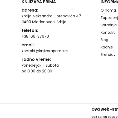
KNJIŽARA PRIMA
INFORM
adresa:
O nama
Kralja Aleksandra Obrenovića 47
Zaposlen
11400 Mladenovac, Srbija
Saradnja
telefon:
Kontakt
+381 66 137670
Blog
email:
Radnje
kontakt@knjizaraprima.rs
Brendovi
radno vreme:
Ponedeljak - Subota
od 8:00 do 20:00
Ova web-stra
Sajt koristi cooki