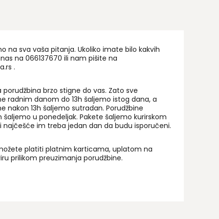
na sva vaša pitanja. Ukoliko imate bilo kakvih
 nas na 06
6137670
ili nam pišite na
a.rs
.
 porudžbina brzo stigne do vas. Zato sve
ne radnim danom do 13h šaljemo istog dana, a
ne nakon 13h šaljemo sutradan. Porudžbine
 šaljemo u ponedeljak. Pakete šaljemo kurirskom
i najčešće im treba jedan dan da budu isporučeni.
ožete platiti platnim karticama, uplatom na
uriru prilikom preuzimanja porudžbine.