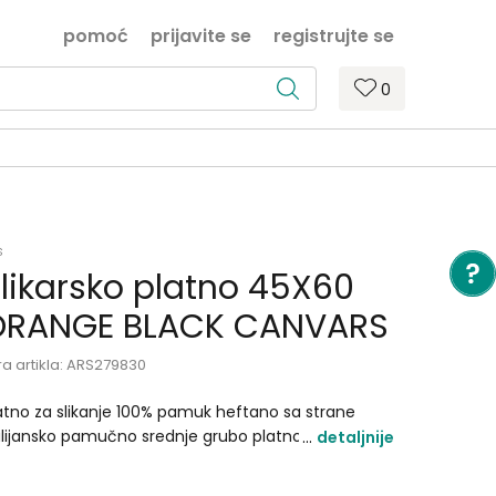
pomoć
prijavite se
registrujte se
0
s
likarsko platno 45X60
ORANGE BLACK CANVARS
ra artikla:
ARS279830
atno za slikanje 100% pamuk heftano sa strane
alijansko pamučno srednje grubo platno ( 280 gr ) s
detaljnije
iverzalnom dvostrukom akrilnom preparaturom
stegnuto na blind ram od jelovog drveta . Pogodno