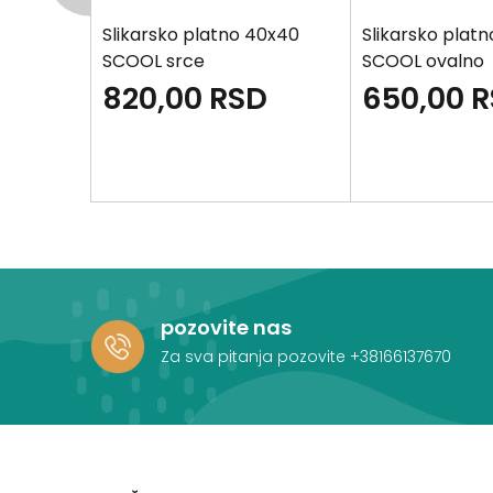
60X60
Slikarsko platno 40x40
Slikarsko plat
ANVARS
SCOOL srce
SCOOL ovalno
SD
820,00
RSD
650,00
R
pozovite nas
Za sva pitanja pozovite
+38166137670