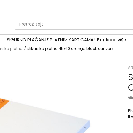
Pretraži sajt
SIGURNO PLAĆANJE PLATNIM KARTICAMA!
Pogledaj više
arska platna
slikarsko platno 45x60 orange black canvars
Ar
S
šif
Pl
It
un
ra