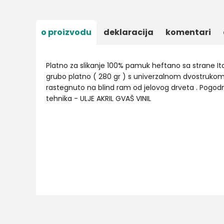
o proizvodu
deklaracija
komentari
Platno za slikanje 100% pamuk heftano sa strane I
grubo platno ( 280 gr ) s univerzalnom dvostruko
rastegnuto na blind ram od jelovog drveta . Pogodno
tehnika - ULJE AKRIL GVAŠ VINIL
Ime/Nadimak
Email
Poruka