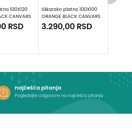
atno 100X120
Slikarsko platno 100X100
Slikarsk
ACK CANVARS
ORANGE BLACK CANVARS
ORANGE 
00
RSD
3.290,00
RSD
1.990
najčešća pitanja
Pogledajte odgovore na najčešća pitanja