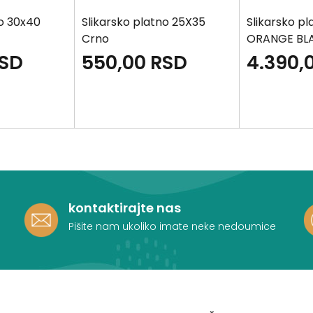
no 30x40
Slikarsko platno 25X35
Slikarsko pl
Crno
ORANGE BL
SD
550,00
RSD
4.390,
kontaktirajte nas
Pišite nam ukoliko imate neke nedoumice