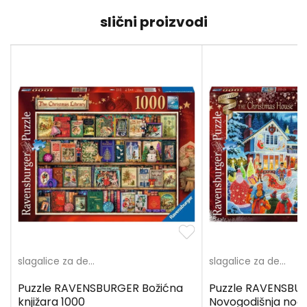
slični proizvodi
slagalice za decu
slagalice za decu
Puzzle RAVENSBURGER Božićna
Puzzle RAVENSBU
knjižara 1000
Novogodišnja noć