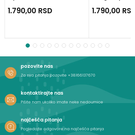
1.790,00
RSD
1.790,00
RS
1
2
3
4
5
6
7
8
9
10
11
12
pozovite nas
Za sva pitanja pozovite
+38166137670
kontaktirajte nas
Pišite nam ukoliko imate neke nedoumice
najčešća pitanja
Pogledajte odgovore na najčešća pitanja