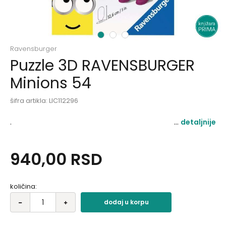
1
2
3
Ravensburger
Puzzle 3D RAVENSBURGER
Minions 54
šifra artikla:
LIC112296
.
detaljnije
940,00
RSD
količina:
dodaj u korpu