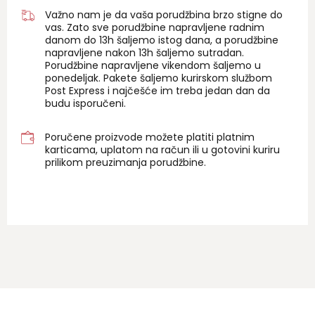
Važno nam je da vaša porudžbina brzo stigne do
vas. Zato sve porudžbine napravljene radnim
danom do 13h šaljemo istog dana, a porudžbine
napravljene nakon 13h šaljemo sutradan.
Porudžbine napravljene vikendom šaljemo u
ponedeljak. Pakete šaljemo kurirskom službom
Post Express i najčešće im treba jedan dan da
budu isporučeni.
Poručene proizvode možete platiti platnim
karticama, uplatom na račun ili u gotovini kuriru
prilikom preuzimanja porudžbine.