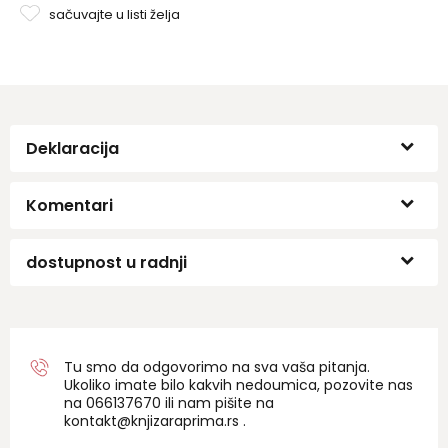
sačuvajte u listi želja
Deklaracija
Komentari
dostupnost u radnji
Tu smo da odgovorimo na sva vaša pitanja.
Ukoliko imate bilo kakvih nedoumica, pozovite nas
na 06
6137670
ili nam pišite na
kontakt@knjizaraprima.rs
.