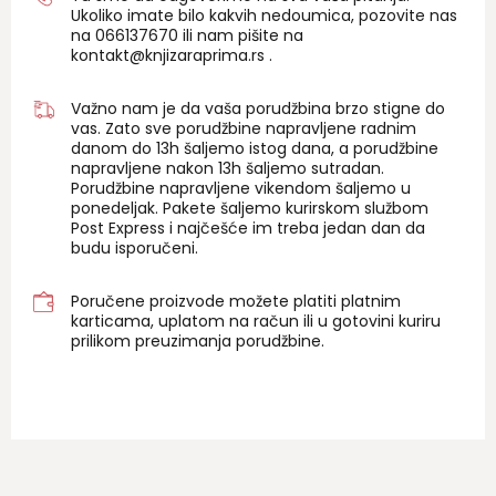
Ukoliko imate bilo kakvih nedoumica, pozovite nas
na 06
6137670
ili nam pišite na
kontakt@knjizaraprima.rs
.
Važno nam je da vaša porudžbina brzo stigne do
vas. Zato sve porudžbine napravljene radnim
danom do 13h šaljemo istog dana, a porudžbine
napravljene nakon 13h šaljemo sutradan.
Porudžbine napravljene vikendom šaljemo u
ponedeljak. Pakete šaljemo kurirskom službom
Post Express i najčešće im treba jedan dan da
budu isporučeni.
Poručene proizvode možete platiti platnim
karticama, uplatom na račun ili u gotovini kuriru
prilikom preuzimanja porudžbine.