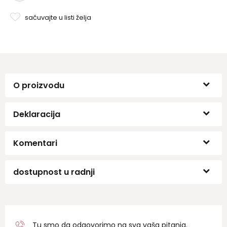
sačuvajte u listi želja
O proizvodu
Deklaracija
Komentari
dostupnost u radnji
Tu smo da odgovorimo na sva vaša pitanja.