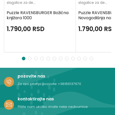
slagalice za decu
slagalice za decu
Puzzle RAVENSBURGER Božićna
Puzzle RAVENSBU
knjižara 1000
Novogodišnja noć
1.790,00
RSD
1.790,00
RS
1
2
3
4
5
6
7
8
9
10
11
12
pozovite nas
Za sva pitanja pozovite
+38166137670
kontaktirajte nas
Pišite nam ukoliko imate neke nedoumice