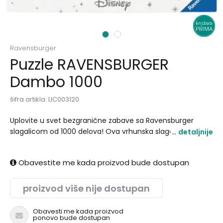
1
2
Ravensburger
Puzzle RAVENSBURGER
Dambo 1000
šifra artikla:
LIC003120
Uplovite u svet bezgranične zabave sa Ravensburger
slagalicom od 1000 delova! Ova vrhunska slagalica pruža
detaljnije
izazovnu i zadovoljavajuću avanturu sklapanja slika sa
1000 precizno sečenih komada. Savršena za ljubitelje
Obavestite me kada proizvod bude dostupan
slagalica svih uzrasta, ova Ravensburger slagalica
garantuje kvalitet, izdržljivost i sate zabave!.
proizvod više nije dostupan
Obavesti me kada proizvod
ponovo bude dostupan