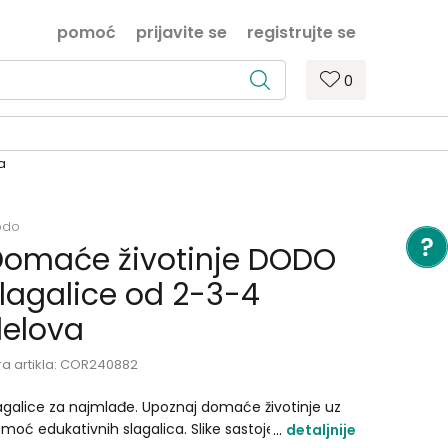
pomoć
prijavite se
registrujte se
0
a
odo
omaće životinje DODO
lagalice od 2-3-4
elova
ra artikla:
COR240882
agalice za najmlađe. Upoznaj domaće životinje uz
moć edukativnih slagalica. Slike sastoje od 2-3-4
detaljnije