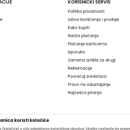
ACIJE
KORISNIČKI SERVIS
Politika privatnosti
je
Uslovi korišćenja i prodaje
Kako kupiti
Načini plaćanja
Plaćanje karticama
Isporuka
Zamena artikla za drugi
Reklamacije
Povraćaj sredstava
Pravo na odustajanje
Najčešća pitanja
nica koristi kolačiće
es (kolačiće) u cilju poboljšanja korisničkog iskustva. Ukoliko nastavite da pregle