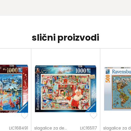
slični proizvodi
LIC168491
slagalice za decu
LIC165117