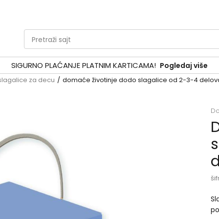
Pretraži sajt
SIGURNO PLAĆANJE PLATNIM KARTICAMA!
Pogledaj više
slagalice za decu
domaće životinje dodo slagalice od 2-3-4 delov
D
D
s
d
šif
Sl
po