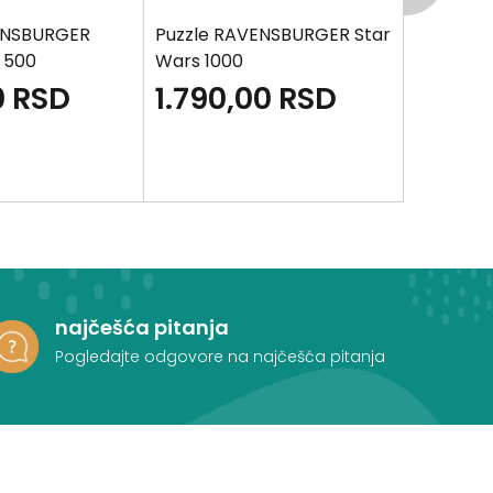
ENSBURGER
Puzzle RAVENSBURGER Star
Puzzle 
 500
Wars 1000
Dinosauru
0
RSD
1.790,00
RSD
1.190
najčešća pitanja
Pogledajte odgovore na najčešća pitanja