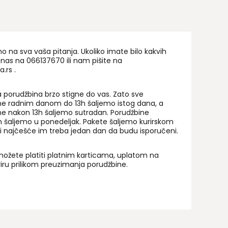
na sva vaša pitanja. Ukoliko imate bilo kakvih
 nas na 06
6137670
ili nam pišite na
a.rs
.
 porudžbina brzo stigne do vas. Zato sve
ne radnim danom do 13h šaljemo istog dana, a
ne nakon 13h šaljemo sutradan. Porudžbine
 šaljemo u ponedeljak. Pakete šaljemo kurirskom
i najčešće im treba jedan dan da budu isporučeni.
ožete platiti platnim karticama, uplatom na
uriru prilikom preuzimanja porudžbine.