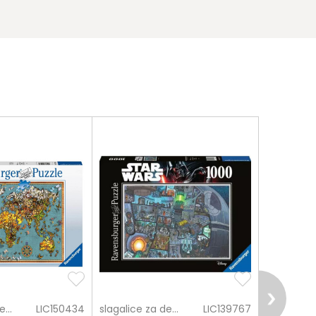
slagalice za decu
LIC150434
slagalice za decu
LIC139767