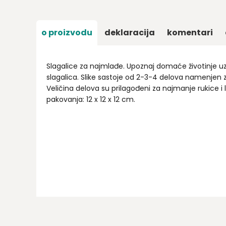
o proizvodu
deklaracija
komentari
Slagalice za najmlađe. Upoznaj domaće životinje 
slagalica. Slike sastoje od 2-3-4 delova namenjen 
Veličina delova su prilagođeni za najmanje rukice i 
pakovanja: 12 x 12 x 12 cm.
Ime/Nadimak
Email
Poruka