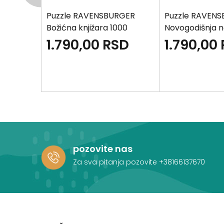
SBURGER
Puzzle RAVENSBURGER
Puzzle RAVEN
Božićna knjižara 1000
Novogodišnja n
SD
1.790,00
RSD
1.790,00
pozovite nas
Za sva pitanja pozovite
+38166137670