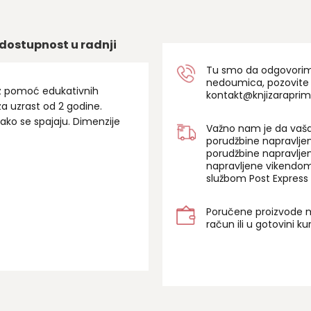
dostupnost u radnji
Tu smo da odgovorimo 
nedoumica, pozovite
uz pomoć edukativnih
kontakt@knjizaraprim
za uzrast od 2 godine.
lako se spajaju. Dimenzije
Važno nam je da vaša
porudžbine napravlje
porudžbine napravlje
napravljene vikendom
službom Post Express 
Poručene proizvode m
račun ili u gotovini k