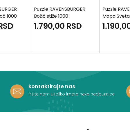
SBURGER
Puzzle RAVENSBURGER
Puzzle RAV
oć 1000
Božić stiže 1000
Mapa Sveta
RSD
1.790,00
RSD
1.190,0
kontaktirajte nas
Pišite nam ukoliko imate neke nedoumice