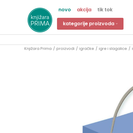
novo
akcija
tik tok
kategorije proizvoda
Knjižara Prima
proizvodi
igračke
igre i slagalice