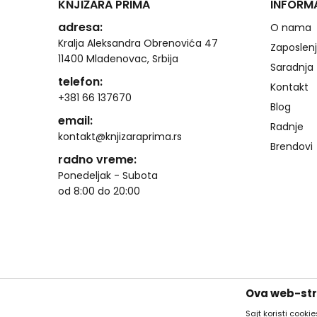
KNJIŽARA PRIMA
INFORM
adresa:
O nama
Kralja Aleksandra Obrenovića 47
Zaposlen
11400 Mladenovac, Srbija
Saradnja
telefon:
Kontakt
+381 66 137670
Blog
email:
Radnje
kontakt@knjizaraprima.rs
Brendovi
radno vreme:
Ponedeljak - Subota
od 8:00 do 20:00
Ova web-stra
Sajt koristi cooki