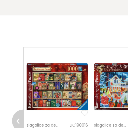
pošalji
LIC115952
slagalice za decu
LIC198016
slagalice za decu