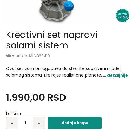
Kreativni set napravi
solarni sistem
šifra artikla:
MLN360419
Ovaj set vam omogucava da stvorite sopstveni model
solarnog sistema. Kreirajte realisticne planete, postavite ih
detaljnije
u tacan redosled uz detaljne insrukcije. Preporuceni uzrast
8+ godina.
1.990,00
RSD
količina:
dodaj u korpu