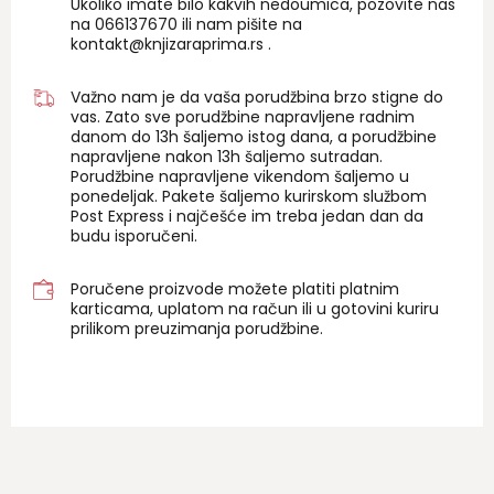
Ukoliko imate bilo kakvih nedoumica, pozovite nas
na 06
6137670
ili nam pišite na
kontakt@knjizaraprima.rs
.
Važno nam je da vaša porudžbina brzo stigne do
vas. Zato sve porudžbine napravljene radnim
danom do 13h šaljemo istog dana, a porudžbine
napravljene nakon 13h šaljemo sutradan.
Porudžbine napravljene vikendom šaljemo u
ponedeljak. Pakete šaljemo kurirskom službom
Post Express i najčešće im treba jedan dan da
budu isporučeni.
Poručene proizvode možete platiti platnim
karticama, uplatom na račun ili u gotovini kuriru
prilikom preuzimanja porudžbine.