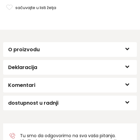
sačuvajte u listi želja
O proizvodu
Deklaracija
Komentari
dostupnost u radnji
Tu smo da odgovorimo na sva vaša pitanja.