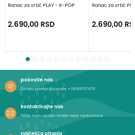
Ranac za vrtić PLAY - K-POP
Ranac za vrtić PLA
2.690,00
RSD
2.690,00
RS
1
2
3
4
5
6
7
8
9
10
11
12
pozovite nas
Za sva pitanja pozovite
+38166137670
kontaktirajte nas
Pišite nam ukoliko imate neke nedoumice
najčešća pitanja