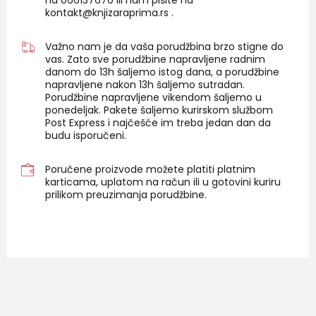
na 06
6137670
ili nam pišite na
kontakt@knjizaraprima.rs
.
Važno nam je da vaša porudžbina brzo stigne do
vas. Zato sve porudžbine napravljene radnim
danom do 13h šaljemo istog dana, a porudžbine
napravljene nakon 13h šaljemo sutradan.
Porudžbine napravljene vikendom šaljemo u
ponedeljak. Pakete šaljemo kurirskom službom
Post Express i najčešće im treba jedan dan da
budu isporučeni.
Poručene proizvode možete platiti platnim
karticama, uplatom na račun ili u gotovini kuriru
prilikom preuzimanja porudžbine.