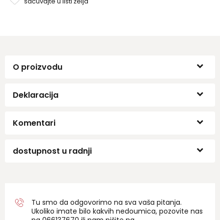
sačuvajte u listi želja
O proizvodu
Deklaracija
Komentari
dostupnost u radnji
Tu smo da odgovorimo na sva vaša pitanja.
Ukoliko imate bilo kakvih nedoumica, pozovite nas