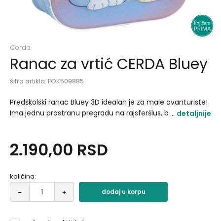
Cerda
Ranac za vrtić CERDA Bluey
šifra artikla:
FOK509885
Predškolski ranac Bluey 3D idealan je za male avanturiste!
Ima jednu prostranu pregradu na rajsferšlus, bočni džep
detaljnije
za flašicu, udobne naramenice i ručku za nošenje. Savršen
za vrtić i izlete!.
2.190,00
RSD
količina:
dodaj u korpu