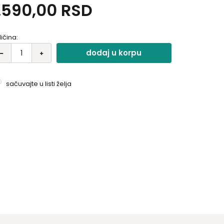
.590,00
RSD
stavom, lagan i izdržljiv..
ličina:
dodaj u korpu
sačuvajte u listi želja