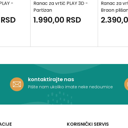
PLAY -
Ranac za vrtić PLAY 3D -
Ranac za vr
Partizan
Braon pliša
RSD
1.990,00
RSD
2.390,
kontaktirajte nas
Pišite nam ukoliko imate neke nedoumice
ACIJE
KORISNIČKI SERVIS