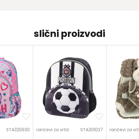
slični proizvodi
STA325630
rančevi za vrtić
STA301037
rančevi za vrt