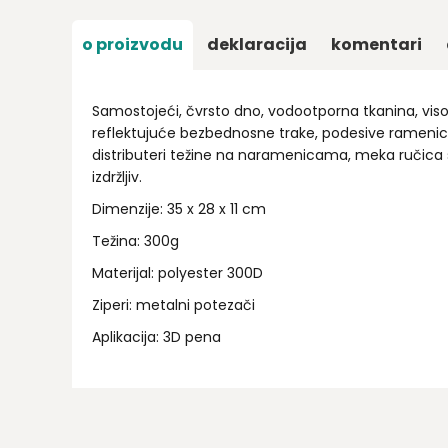
o proizvodu
deklaracija
komentari
Samostojeći, čvrsto dno, vodootporna tkanina, visok
reflektujuće bezbednosne trake, podesive ramenic
distributeri težine na naramenicama, meka ručica 
izdržljiv.
Dimenzije: 35 x 28 x 11 cm
Težina: 300g
Materijal: polyester 300D
Ziperi: metalni potezači
Aplikacija: 3D pena
Ime/Nadimak
Email