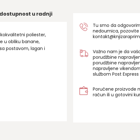
dostupnost u radnji
Tu smo da odgovorimo 
nedoumica, pozovite
okvalitetni poliester,
kontakt@knjizaraprim
e u obliku banane,
sa postavom, lagan i
Važno nam je da vaša
porudžbine napravlje
porudžbine napravlje
napravljene vikendom
službom Post Express 
Poručene proizvode m
račun ili u gotovini k