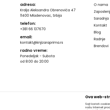
adresa:
O nama
Kralja Aleksandra Obrenovića 47
Zaposlen
11400 Mladenovac, Srbija
Saradnja
telefon:
Kontakt
+381 66 137670
Blog
email:
Radnje
kontakt@knjizaraprima.rs
Brendovi
radno vreme:
Ponedeljak - Subota
od 8:00 do 20:00
Ova web-stra
Sajt koristi cooki
našu Internet pro