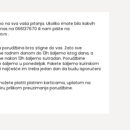
na sva vaša pitanja. Ukoliko imate bilo kakvih
 nas na 06
6137670
ili nam pišite na
a.rs
.
 porudžbina brzo stigne do vas. Zato sve
ne radnim danom do 13h šaljemo istog dana, a
ne nakon 13h šaljemo sutradan. Porudžbine
 šaljemo u ponedeljak. Pakete šaljemo kurirskom
i najčešće im treba jedan dan da budu isporučeni.
ožete platiti platnim karticama, uplatom na
uriru prilikom preuzimanja porudžbine.