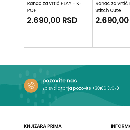
AY 3D -
Ranac za vrtić PLAY - K-
Ranac za vrtić 
dbal
POP
Stitch Cute
SD
2.690,00
RSD
2.690,00
pozovite nas
Za sva pitanja pozovite
+38166137670
KNJIŽARA PRIMA
INFORM