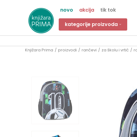
novo
akcija
tik tok
kategorije proizvoda
Knjižara Prima
proizvodi
rančevi
za školu i vrtić
r