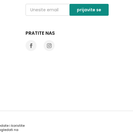
prijavite se
PRATITE NAS
date i koristite
ogledati na