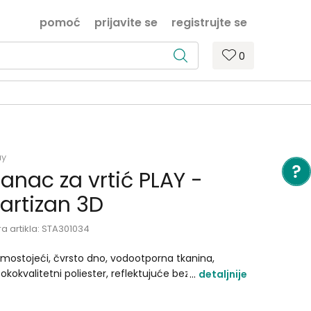
pomoć
prijavite se
registrujte se
0
ay
anac za vrtić PLAY -
artizan 3D
ra artikla:
STA301034
mostojeći, čvrsto dno, vodootporna tkanina,
sokokvalitetni poliester, reflektujuće bezbednosne
detaljnije
ake, podesive ramenice u obliku banane,
stributeri težine na naramenicama, meka ručica sa