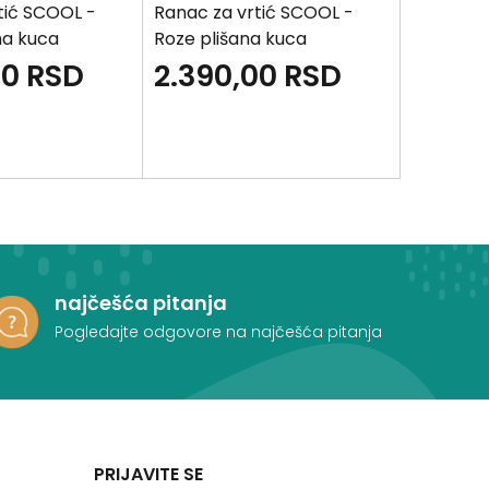
tić SCOOL -
Ranac za vrtić SCOOL -
Ranac za
na kuca
Roze plišana kuca
Roze pliš
00
RSD
2.390,00
RSD
2.390
najčešća pitanja
Pogledajte odgovore na najčešća pitanja
PRIJAVITE SE