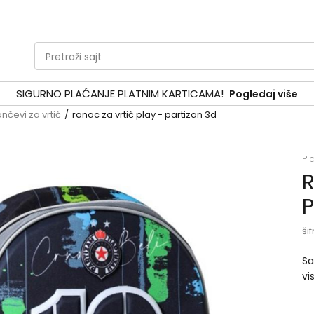
Pretraži sajt
SIGURNO PLAĆANJE PLATNIM KARTICAMA!
Pogledaj više
ančevi za vrtić
ranac za vrtić play - partizan 3d
Pl
R
P
šif
Sa
vi
tr
di