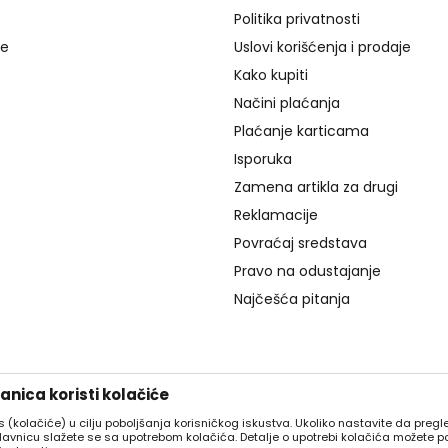
Politika privatnosti
je
Uslovi korišćenja i prodaje
Kako kupiti
Načini plaćanja
Plaćanje karticama
Isporuka
Zamena artikla za drugi
Reklamacije
Povraćaj sredstava
Pravo na odustajanje
Najčešća pitanja
nica koristi kolačiće
es (kolačiće) u cilju poboljšanja korisničkog iskustva. Ukoliko nastavite da pregle
davnicu slažete se sa upotrebom kolačića. Detalje o upotrebi kolačića možete p