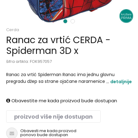
1
2
Cerda
Ranac za vrtić CERDA -
Spiderman 3D x
šifra artikla:
FOK957057
Ranac za vrtić Spiderman Ranac ima jednu glavnu
pregradu džep sa strane ojačane naramenice i ručku za
detaljnije
nošenje..
Obavestite me kada proizvod bude dostupan
proizvod više nije dostupan
Obavesti me kada proizvod
ponovo bude dostupan