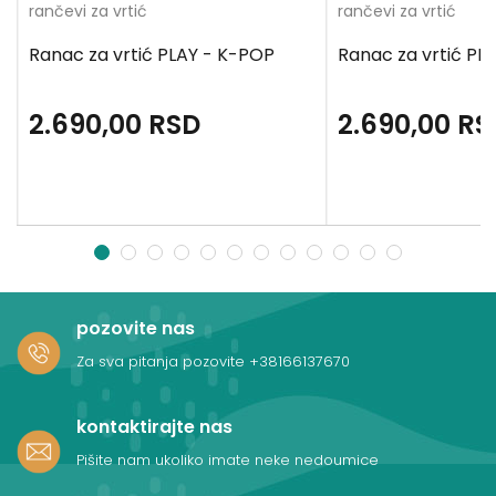
rančevi za vrtić
rančevi za vrtić
Ranac za vrtić PLAY - K-POP
Ranac za vrtić PLA
2.690,00
RSD
2.690,00
RS
1
2
3
4
5
6
7
8
9
10
11
12
pozovite nas
Za sva pitanja pozovite
+38166137670
kontaktirajte nas
Pišite nam ukoliko imate neke nedoumice