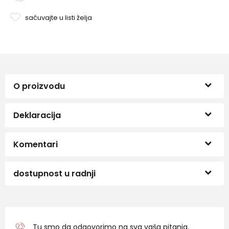
sačuvajte u listi želja
O proizvodu
Deklaracija
Komentari
dostupnost u radnji
Tu smo da odgovorimo na sva vaša pitanja.