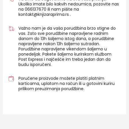
Ukoliko imate bilo kakvih nedoumica, pozovite nas
na 06
6137670
ili nam pišite na
kontakt@knjizaraprima.rs
.
Važno nam je da vaša porudžbina brzo stigne do
vas. Zato sve porudžbine napravljene radnim
danom do 13h šaljemo istog dana, a porudžbine
napravljene nakon 13h šaljemo sutradan.
Porudžbine napravljene vikendom šaljemo u
ponedeljak. Pakete šaljemo kurirskom službom
Post Express i najčešće im treba jedan dan da
budu isporučeni.
Poručene proizvode možete platiti platnim
karticama, uplatom na račun ili u gotovini kuriru
prilikom preuzimanja porudžbine.