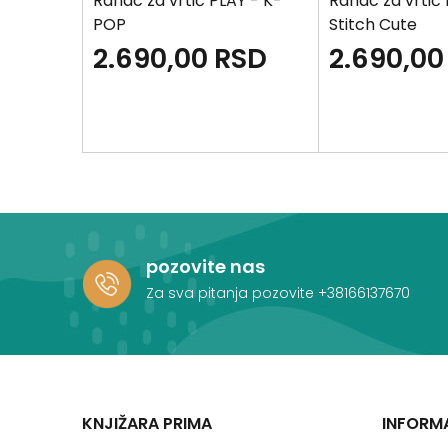
AY 3D -
Ranac za vrtić PLAY - K-
Ranac za vrtić 
dbal
POP
Stitch Cute
SD
2.690,00
RSD
2.690,00
pozovite nas
Za sva pitanja pozovite
+38166137670
KNJIŽARA PRIMA
INFORM