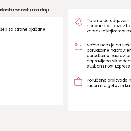
dostupnost u radnji
Tu smo da odgovorimo 
nedoumica, pozovite
džep sa strane ojačane
kontakt@knjizaraprim
Važno nam je da vaša
porudžbine napravlje
porudžbine napravlje
napravljene vikendom
službom Post Express 
Poručene proizvode m
račun ili u gotovini k