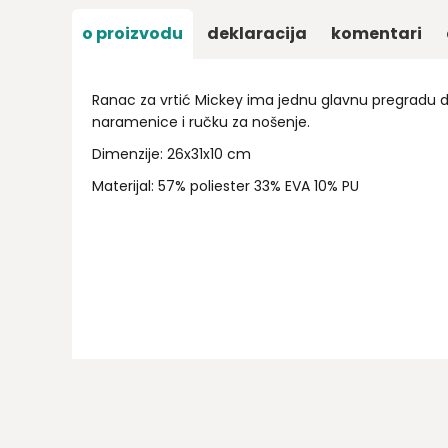
o proizvodu
deklaracija
komentari
Ranac za vrtić Mickey ima jednu glavnu pregradu 
naramenice i ručku za nošenje.
Dimenzije: 26x31x10 cm
Materijal: 57% poliester 33% EVA 10% PU
Ime/Nadimak
Email
Poruka