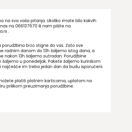
na sva vaša pitanja. Ukoliko imate bilo kakvih
 nas na 06
6137670
ili nam pišite na
a.rs
.
 porudžbina brzo stigne do vas. Zato sve
ne radnim danom do 13h šaljemo istog dana, a
ne nakon 13h šaljemo sutradan. Porudžbine
 šaljemo u ponedeljak. Pakete šaljemo kurirskom
i najčešće im treba jedan dan da budu isporučeni.
ožete platiti platnim karticama, uplatom na
uriru prilikom preuzimanja porudžbine.