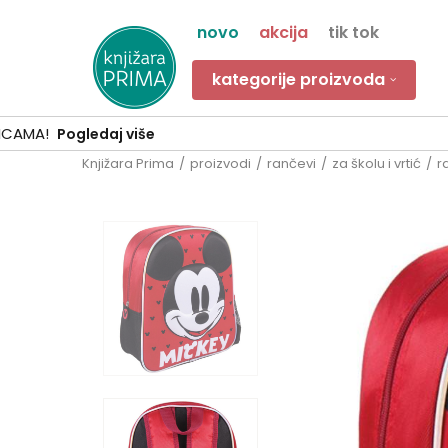
novo
akcija
tik tok
kategorije proizvoda
Knjižara Prima
proizvodi
rančevi
za školu i vrtić
r