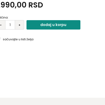
.990,00
RSD
ličina:
dodaj u korpu
sačuvajte u listi želja