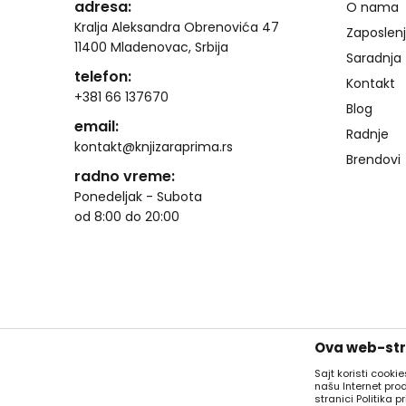
adresa:
O nama
Kralja Aleksandra Obrenovića 47
Zaposlen
11400 Mladenovac, Srbija
Saradnja
telefon:
Kontakt
+381 66 137670
Blog
email:
Radnje
kontakt@knjizaraprima.rs
Brendovi
radno vreme:
Ponedeljak - Subota
od 8:00 do 20:00
Ova web-stra
Sajt koristi cooki
našu Internet pro
stranici Politika pr