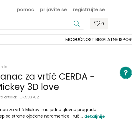
pomoć
prijavite se
registrujte se
0
rda
anac za vrtić CERDA -
ickey 3D love
ra artikla:
FOK583782
nac za vrtić Mickey ima jednu glavnu pregradu
ep sa strane ojačane naramenice i ručku za
detaljnije
šenje..