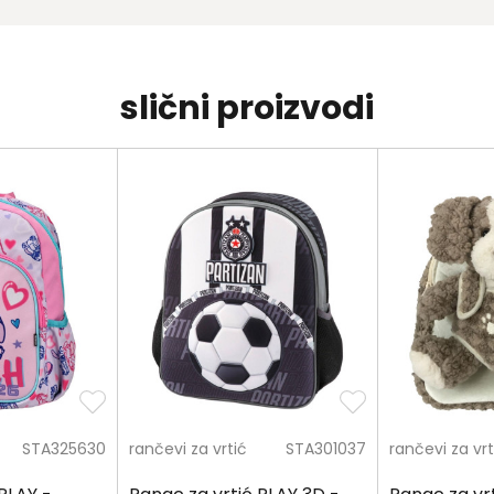
slični proizvodi
STA325630
rančevi za vrtić
STA301037
rančevi za vrt