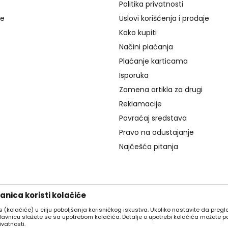
Politika privatnosti
je
Uslovi korišćenja i prodaje
Kako kupiti
Načini plaćanja
Plaćanje karticama
Isporuka
Zamena artikla za drugi
Reklamacije
Povraćaj sredstava
Pravo na odustajanje
Najčešća pitanja
nica koristi kolačiće
es (kolačiće) u cilju poboljšanja korisničkog iskustva. Ukoliko nastavite da pregle
davnicu slažete se sa upotrebom kolačića. Detalje o upotrebi kolačića možete p
ivatnosti.