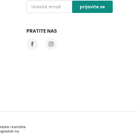
prijavite se
PRATITE NAS
date i koristite
ogledati na