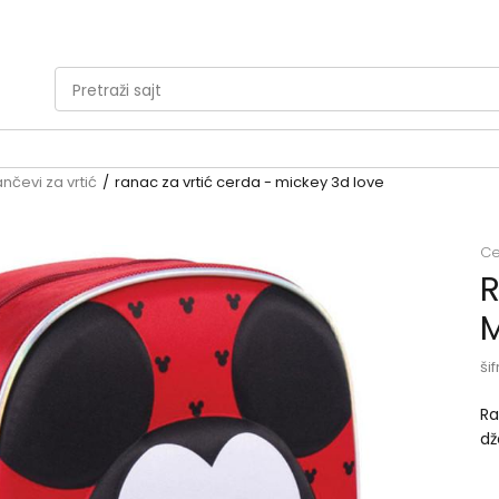
Pretraži sajt
MOGUĆNOST BESPLATNE ISPORUKE!
Pogledaj više
ančevi za vrtić
ranac za vrtić cerda - mickey 3d love
Ce
R
M
šif
Ra
dž
no