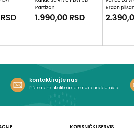
PLAY -
Ranac za vrtić PLAY 3D -
Ranac za vr
Partizan
Braon pliša
RSD
1.990,00
RSD
2.390,
kontaktirajte nas
Pišite nam ukoliko imate neke nedoumice
ACIJE
KORISNIČKI SERVIS